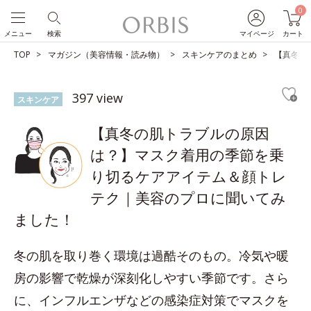
0
メニュー
検索
マイページ
カート
TOP
マガジン（美容情報・読み物）
スキンケアのまとめ
【真冬の
397 view
スキンケア
【真冬の肌トラブルの原因
は？】マスク着用の季節を乗
り切るケアアイテム＆顔トレ
テク｜美容のプロに聞いてみ
ました！
冬の肌を取り巻く環境は過酷そのもの。冷気や暖
房の影響で乾燥が深刻化しやすい季節です。さら
に、インフルエンザなどの感染症対策でマスクを