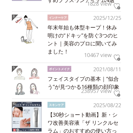
すめプラスワンアイテム4選
1828 view
2025/12/25
インナーケア
年末年始も体型キープ！休み
明けの“ドキッ”を防ぐ3つのヒ
ント｜美容のプロに聞いてみ
ました！
10467 view
2021/08/11
ポイントメイク
フェイスタイプの基本｜“似合
う”が見つかる16種類の顔印象
238957 view
2025/08/22
スキンケア
【30秒ショート動画】新・シ
ワ改善美容液「ザ リンクルセ
ラム」のおすすめの使い方っ