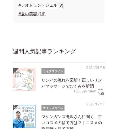
#デオドラントジェル (8)
#夏の美容 (16)
週間人気記事ランキング
2024/03/18
ライフスタイル
リンパの流れを図解！正しいリン
パマッサージでむくみを解消
1833897 view
2025/12/11
ライフスタイル
マシンガンズ滝沢さんに聞く、古
いコスメの捨て方は？｜コスメの
断捨離・捨て方編