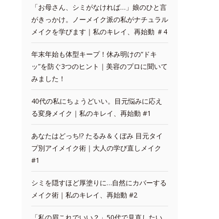
「お母さん、シミがなければ…」娘のひと言
がきっかけ。ノーメイク派の私がナチュラル
メイクを学びます｜私のキレイ、再始動 ＃4
年末年始も体型キープ！休み明けの“ドキ
ッ”を防ぐ3つのヒント｜美容のプロに聞いて
みました！
40代の私にちょうどいい。目元悩みに応え
る変身メイク｜私のキレイ、再始動 #1
あなたはどっち!? たるみ＆くぼみ 目元タイ
プ別アイメイク術｜大人の学び直しメイク
#1
シミを隠すほど厚塗りに…自然にカバーする
メイク術｜私のキレイ、再始動 #2
「私の眉これでいい？」50代で見直したい