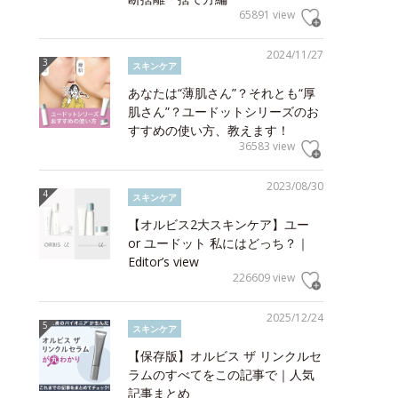
65891 view
2024/11/27
スキンケア
あなたは“薄肌さん”？それとも“厚
肌さん”？ユードットシリーズのお
すすめの使い方、教えます！
36583 view
2023/08/30
スキンケア
【オルビス2大スキンケア】ユー
or ユードット 私にはどっち？｜
Editor’s view
226609 view
2025/12/24
スキンケア
【保存版】オルビス ザ リンクルセ
ラムのすべてをこの記事で｜人気
記事まとめ