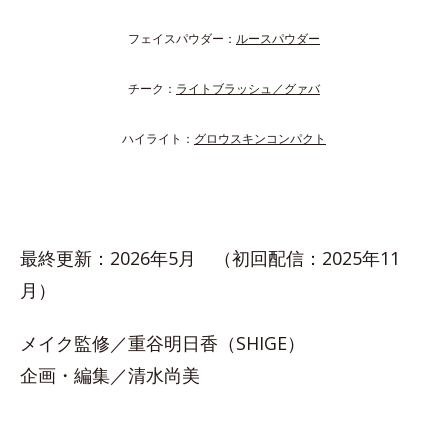
フェイスパウダー：
ルースパウダー
チーク：
ライトブラッシュ／グァバ
ハイライト：
グロウスキンコンパクト
最終更新：2026年5月 （初回配信：2025年11
月）
メイク監修／重谷明日香（SHIGE）
企画・編集／清水尚美