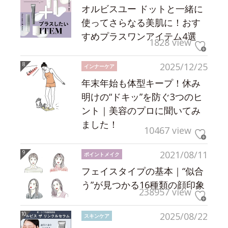
オルビスユー ドットと一緒に
使ってさらなる美肌に！おす
すめプラスワンアイテム4選
1828 view
2025/12/25
インナーケア
年末年始も体型キープ！休み
明けの“ドキッ”を防ぐ3つのヒ
ント｜美容のプロに聞いてみ
ました！
10467 view
2021/08/11
ポイントメイク
フェイスタイプの基本｜“似合
う”が見つかる16種類の顔印象
238957 view
2025/08/22
スキンケア