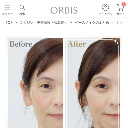
0
メニュー
検索
マイページ
カート
TOP
マガジン（美容情報・読み物）
ベースメイクのまとめ
シミを