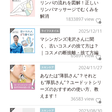
リンパの流れを図解！正しい
リンパマッサージでむくみを
解消
1833897 view
2025/12/11
ライフスタイル
マシンガンズ滝沢さんに聞
く、古いコスメの捨て方は？
｜コスメの断捨離・捨て方編
65891 view
2024/11/27
スキンケア
あなたは“薄肌さん”？それと
も“厚肌さん”？ユードットシリ
ーズのおすすめの使い方、教
えます！
36583 view
2023/08/30
スキンケア