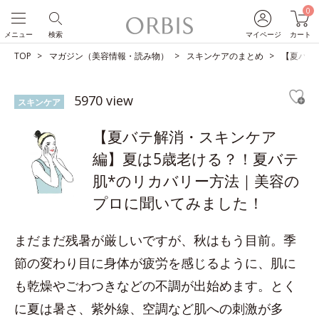
0
メニュー
検索
マイページ
カート
TOP
マガジン（美容情報・読み物）
スキンケアのまとめ
【夏バテ
5970 view
スキンケア
【夏バテ解消・スキンケア
編】夏は5歳老ける？！夏バテ
肌*のリカバリー方法｜美容の
プロに聞いてみました！
まだまだ残暑が厳しいですが、秋はもう目前。季
節の変わり目に身体が疲労を感じるように、肌に
も乾燥やごわつきなどの不調が出始めます。とく
に夏は暑さ、紫外線、空調など肌への刺激が多