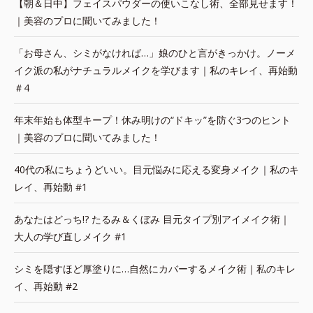
【朝＆日中】フェイスパウダーの使いこなし術、全部見せます！
｜美容のプロに聞いてみました！
「お母さん、シミがなければ…」娘のひと言がきっかけ。ノーメ
イク派の私がナチュラルメイクを学びます｜私のキレイ、再始動
＃4
年末年始も体型キープ！休み明けの“ドキッ”を防ぐ3つのヒント
｜美容のプロに聞いてみました！
40代の私にちょうどいい。目元悩みに応える変身メイク｜私のキ
レイ、再始動 #1
あなたはどっち!? たるみ＆くぼみ 目元タイプ別アイメイク術｜
大人の学び直しメイク #1
シミを隠すほど厚塗りに…自然にカバーするメイク術｜私のキレ
イ、再始動 #2