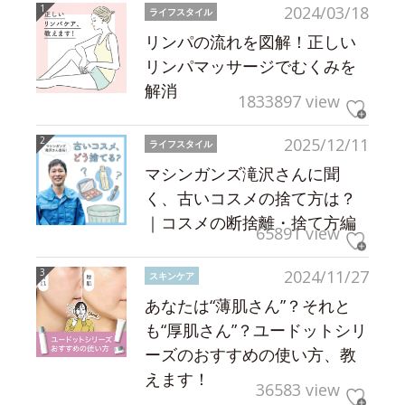
2024/03/18
ライフスタイル
リンパの流れを図解！正しい
リンパマッサージでむくみを
解消
1833897 view
2025/12/11
ライフスタイル
マシンガンズ滝沢さんに聞
く、古いコスメの捨て方は？
｜コスメの断捨離・捨て方編
65891 view
2024/11/27
スキンケア
あなたは“薄肌さん”？それと
も“厚肌さん”？ユードットシリ
ーズのおすすめの使い方、教
えます！
36583 view