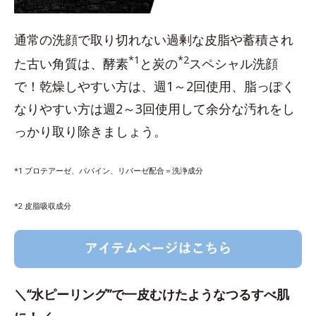
通常の洗顔で取り切れない過剰な皮脂や蓄積され
*1
*2
た古い角質は、酵素
と炭の
スペシャル洗顔
で！乾燥しやすい方は、週1～2回使用、脂っぽく
なりやすい方は週2～3回使用して余分な汚れをし
っかり取り除きましょう。
*1 プロテアーゼ、パパイン、リパーゼ配合＝洗浄成分
*2 皮脂吸収成分
＼“水ピーリング”で一皮むけたようなつるすべ肌