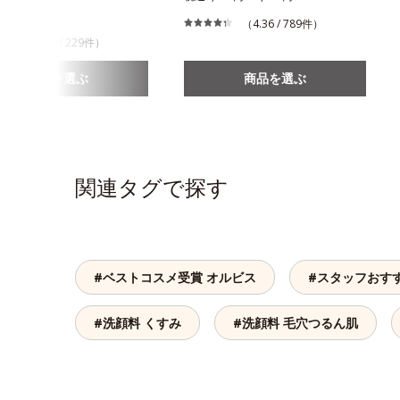
310円
（4.36 / 789件）
（3.76 / 229件）
商品を選ぶ
商品を選ぶ
関連タグで探す
#ベストコスメ受賞 オルビス
#スタッフおす
#洗顔料 くすみ
#洗顔料 毛穴つるん肌