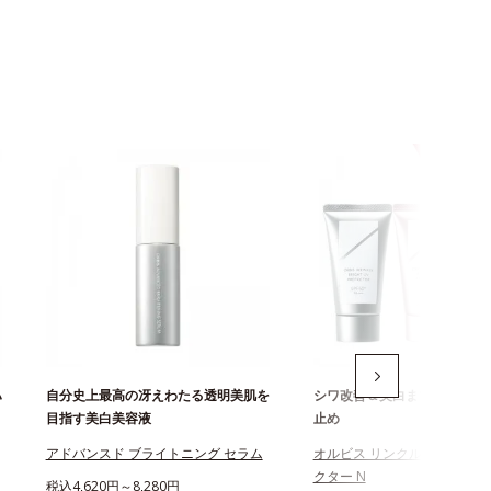
ハ
自分史上最高の冴えわたる透明美肌を
シワ改善＆美白まで叶える薬
目指す美白美容液
止め
アドバンスド ブライトニング セラム
オルビス リンクルブライトU
クター N
税込4,620円～8,280円