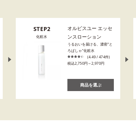
オルビスユー エッセ
STEP2
ンスローション
化粧水
うるおいを届ける、濃密"と
ろぱしゃ"化粧水
(4.49 / 474件)
税込2,750円～2,970円
商品を選ぶ