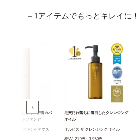
＋1アイテムでもっとキレイに！
ずしくとけ込むように密着カバ
毛穴汚れ落ちに着目したクレンジング
穴レスリキッドファンデ
オイル
スユー カラースキンケアマス
オルビス ザ クレンジング オイル
ンデーション
税込1,210円～3,980円