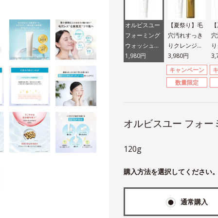
オルビスユー
【夏祭り】毛
【
フォーミング
穴汚れすっき
穴
ウォッシュ
りクレンジン
り
（医薬部外
1,980円
グ＆洗顔セッ
3,980円
グ
3
品）
ト
ト
キャンペーン
数量限定
オルビスユー フォー
120g
購入方法を選択してください
通常購入