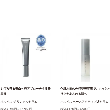
シワ改善＆美白へWアプローチする美
化粧水前の先行型美容液で、もっと
容液
リツヤあふれる肌へ
オルビス ザ リンクルセラム
オルビス ベースアクティブLPセラム
税込4,950円～16,980円
税込4,180円～4,500円