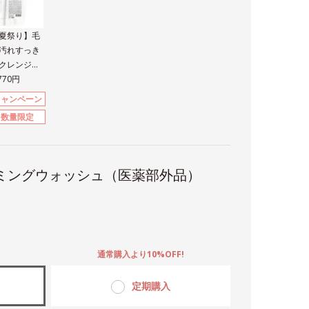
夏祭り】毛
汚れすっき
クレンジン
＆洗顔セッ
,770円
キャンペーン
数量限定
ミングウォッシュ（医薬部外品）
。
通常購入より10%OFF!
定期購入