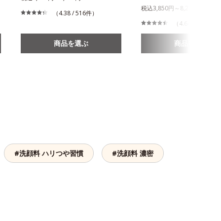
税込3,850円～8,280円
（4.38 / 516件）
（4.64 / 863件）
商品を選ぶ
商品を選ぶ
#洗顔料 ハリつや習慣
#洗顔料 濃密