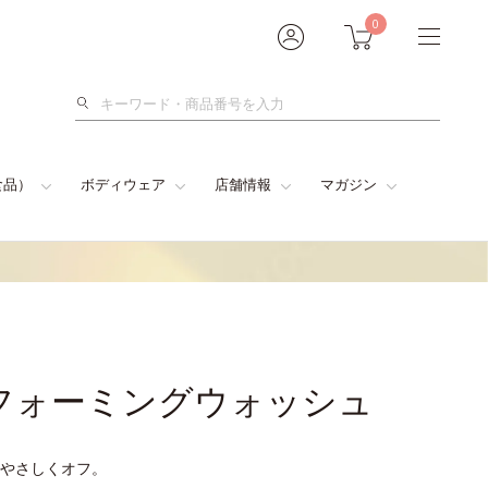
0
検
索
食品）
ボディウェア
店舗情報
マガジン
フォーミングウォッシュ
やさしくオフ。