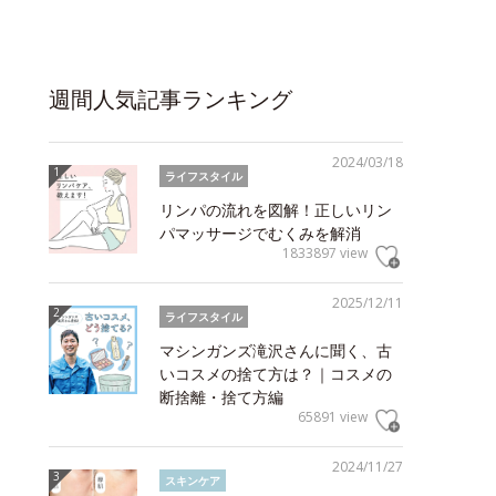
週間人気記事ランキング
2024/03/18
ライフスタイル
リンパの流れを図解！正しいリン
パマッサージでむくみを解消
1833897 view
2025/12/11
ライフスタイル
マシンガンズ滝沢さんに聞く、古
いコスメの捨て方は？｜コスメの
断捨離・捨て方編
65891 view
2024/11/27
スキンケア