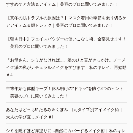
すすめケア方法＆アイテム｜美容のプロに聞いてみました！
【真冬の肌トラブルの原因は？】マスク着用の季節を乗り切るケ
アアイテム＆顔トレテク｜美容のプロに聞いてみました！
【朝＆日中】フェイスパウダーの使いこなし術、全部見せます！
｜美容のプロに聞いてみました！
「お母さん、シミがなければ…」娘のひと言がきっかけ。ノーメ
イク派の私がナチュラルメイクを学びます｜私のキレイ、再始動
＃4
年末年始も体型キープ！休み明けの“ドキッ”を防ぐ3つのヒント
｜美容のプロに聞いてみました！
あなたはどっち!? たるみ＆くぼみ 目元タイプ別アイメイク術｜
大人の学び直しメイク #1
シミを隠すほど厚塗りに…自然にカバーするメイク術｜私のキレ