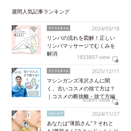
週間人気記事ランキング
2024/03/18
ライフスタイル
リンパの流れを図解！正しい
リンパマッサージでむくみを
解消
1833897 view
2025/12/11
ライフスタイル
マシンガンズ滝沢さんに聞
く、古いコスメの捨て方は？
｜コスメの断捨離・捨て方編
65891 view
2024/11/27
スキンケア
あなたは“薄肌さん”？それと
も“厚肌さん”？ユードットシリ