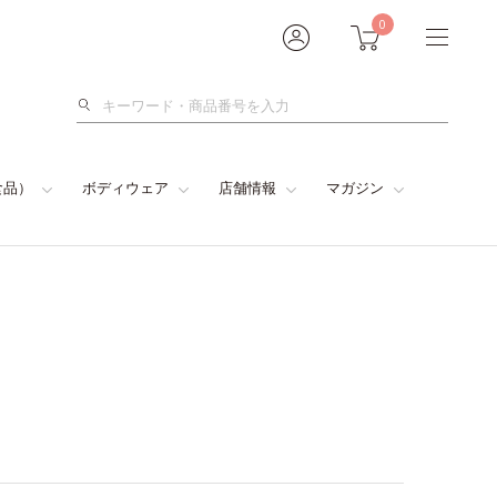
0
検
索
食品）
ボディウェア
店舗情報
マガジン