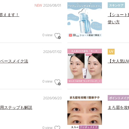
NEW
2026/08/01
スキンケア
答えます！
【ショート
使い方
0 view
2026/07/02
UV
ベースメイク法
【大人気U
0 view
2026/06/20
ポイントメイ
用ステップも解説
まろ眉を攻
0 view