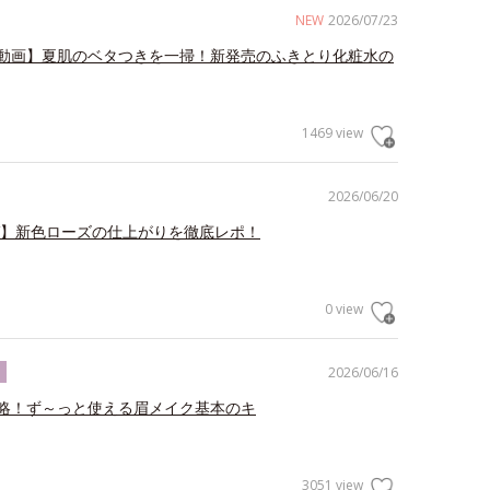
NEW
2026/07/23
動画】夏肌のベタつきを一掃！新発売のふきとり化粧水の
1469 view
2026/06/20
V】新色ローズの仕上がりを徹底レポ！
0 view
2026/06/16
ク
略！ず～っと使える眉メイク基本のキ
3051 view