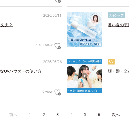
2026/06/11
スキンケア
大丈夫？
暑い夏の裏
5763 view
2026/05/26
UV
なUVパウダーの使い方
顔・髪・全
0 view
前へ
1
2
3
4
5
6
次へ