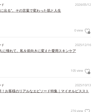
ード
2026/05/12
顔に出る”。その言葉で変わった肌と人生
0 view
ード
2025/12/16
人に憧れて。私を前向きに変えた愛用スキンケア
105 view
ード
2025/10/13
件超！お客様のリアルなエピソード特集｜マイオルビススト
276 view