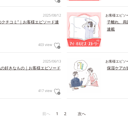
2025/08/12
お客様エピソ
のクチコミ”｜お客様エピソード連
子離れ、両
連載
403 view
2025/06/13
お客様エピソ
私の好きなもの｜お客様エピソード
保湿ケアが
417 view
前へ
1
2
次へ