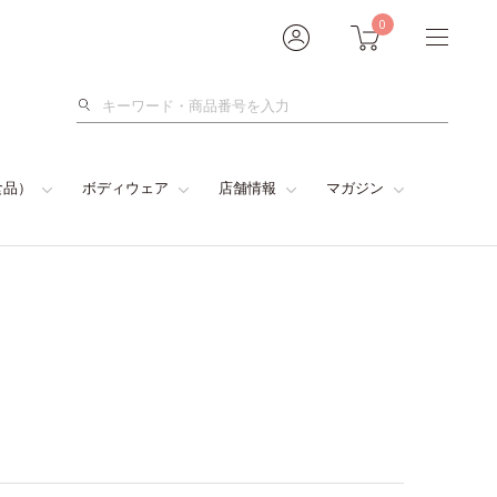
0
検
索
食品）
ボディウェア
店舗情報
マガジン