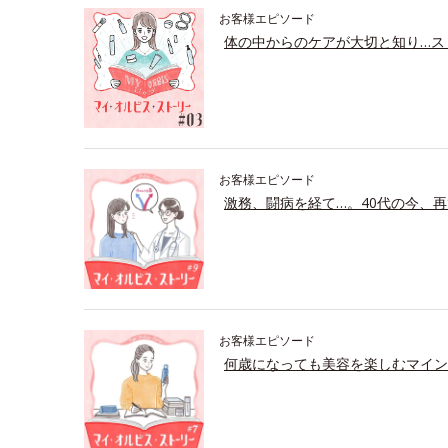
お客様エピソード
体の中からのケアが大切と知り…ス
お客様エピソード
激務、闘病を経て…。40代の今、再
お客様エピソード
何歳になっても美容を楽しむマイン