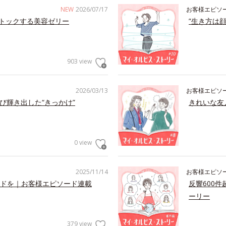
NEW
2026/07/17
お客様エピソ
トックする美容ゼリー
”生き方は
903 view
2026/03/13
お客様エピソ
び輝き出した“きっかけ”
きれいな友
0 view
2025/11/14
お客様エピソ
ドを｜お客様エピソード連載
反響600
ーリー
379 view