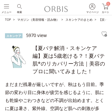
0
メニュー
検索
マイページ
カート
TOP
マガジン（美容情報・読み物）
スキンケアのまとめ
【夏バテ
5970 view
スキンケア
【夏バテ解消・スキンケア
編】夏は5歳老ける？！夏バテ
肌*のリカバリー方法｜美容の
プロに聞いてみました！
まだまだ残暑が厳しいですが、秋はもう目前。季
節の変わり目に身体が疲労を感じるように、肌に
も乾燥やごわつきなどの不調が出始めます。とく
に夏は暑さ、紫外線、空調など肌への刺激が多