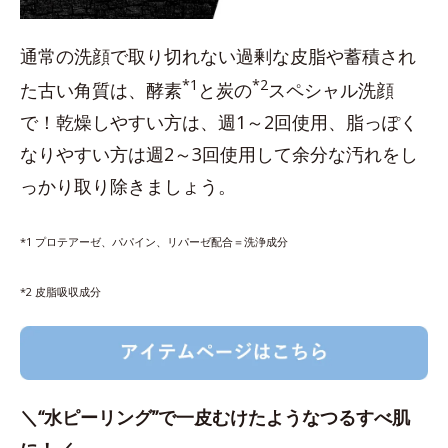
通常の洗顔で取り切れない過剰な皮脂や蓄積され
*1
*2
た古い角質は、酵素
と炭の
スペシャル洗顔
で！乾燥しやすい方は、週1～2回使用、脂っぽく
なりやすい方は週2～3回使用して余分な汚れをし
っかり取り除きましょう。
*1 プロテアーゼ、パパイン、リパーゼ配合＝洗浄成分
*2 皮脂吸収成分
＼“水ピーリング”で一皮むけたようなつるすべ肌