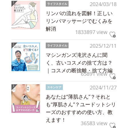
2024/03/18
ライフスタイル
リンパの流れを図解！正しい
リンパマッサージでむくみを
解消
1833897 view
2025/12/11
ライフスタイル
マシンガンズ滝沢さんに聞
く、古いコスメの捨て方は？
｜コスメの断捨離・捨て方編
65891 view
2024/11/27
スキンケア
あなたは“薄肌さん”？それと
も“厚肌さん”？ユードットシリ
ーズのおすすめの使い方、教
えます！
36583 view