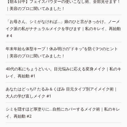
【朝＆日中】フェイスパウダーの使いこなし術、全部見せます！
｜美容のプロに聞いてみました！
「お母さん、シミがなければ…」娘のひと言がきっかけ。ノーメ
イク派の私がナチュラルメイクを学びます｜私のキレイ、再始動
＃4
年末年始も体型キープ！休み明けの“ドキッ”を防ぐ3つのヒント
｜美容のプロに聞いてみました！
40代の私にちょうどいい。目元悩みに応える変身メイク｜私のキ
レイ、再始動 #1
あなたはどっち!? たるみ＆くぼみ 目元タイプ別アイメイク術｜
大人の学び直しメイク #1
シミを隠すほど厚塗りに…自然にカバーするメイク術｜私のキレ
イ、再始動 #2