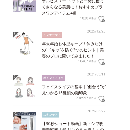
オルビスユー ドットと一緒に使っ
てさらなる美肌に！おすすめプラ
スワンアイテム4選
1828 view
2025/12/25
インナーケア
年末年始も体型キープ！休み明け
の“ドキッ”を防ぐ3つのヒント｜美
容のプロに聞いてみました！
10467 view
2021/08/11
ポイントメイク
フェイスタイプの基本｜“似合う”が
見つかる16種類の顔印象
238957 view
2025/08/22
スキンケア
【30秒ショート動画】新・シワ改
善美容液「ザ リンクルセラム」の