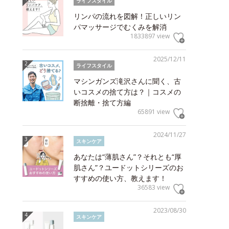
ライフスタイル
リンパの流れを図解！正しいリン
パマッサージでむくみを解消
1833897 view
2025/12/11
ライフスタイル
マシンガンズ滝沢さんに聞く、古
いコスメの捨て方は？｜コスメの
断捨離・捨て方編
65891 view
2024/11/27
スキンケア
あなたは“薄肌さん”？それとも“厚
肌さん”？ユードットシリーズのお
すすめの使い方、教えます！
36583 view
2023/08/30
スキンケア