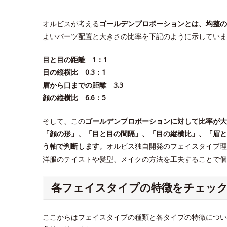
オルビスが考える
ゴールデンプロポーションとは、均整の
よいパーツ配置と大きさの比率を下記のように示していま
目と目の距離 1：1
目の縦横比 0.3：1
眉から口までの距離 3.3
顔の縦横比 6.6：5
そして、この
ゴールデンプロポーションに対して比率が大
「顔の形」、「目と目の間隔」、「目の縦横比」、「眉と
う軸で判断します
。オルビス独自開発のフェイスタイプ理
洋服のテイストや髪型、メイクの方法を工夫することで
各フェイスタイプの特徴をチェッ
ここからはフェイスタイプの種類と各タイプの特徴につい