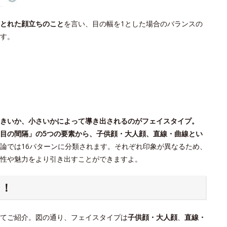
とれた顔立ちのこと
を言い、目の幅を1とした場合のバランスの
す。
きいか、小さいかによって導き出されるのがフェイスタイプ。
目の間隔」の5つの要素から、子供顔・大人顔、直線・曲線とい
論では16パターンに分類されます。それぞれ印象が異なるため、
個性や魅力をより引き出すことができますよ。
ク！
てご紹介。図の通り、フェイスタイプは
子供顔・大人顔
、
直線・