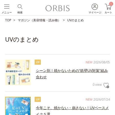
0
メニュー
検索
マイページ
カート
TOP
マガジン（美容情報・読み物）
UVのまとめ
UVのまとめ
NEW
2026/08/05
UV
シーン別！焼かないための“鉄壁UV対策”組み
合わせ
0 view
NEW
2026/07/24
UV
今年こそ、焼かない・崩さない！UVベースメ
イク５選