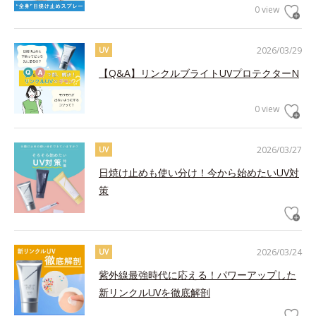
0 view
2026/03/29
UV
【Q&A】リンクルブライトUVプロテクターN
0 view
2026/03/27
UV
日焼け止めも使い分け！今から始めたいUV対
策
2026/03/24
UV
紫外線最強時代に応える！パワーアップした
新リンクルUVを徹底解剖