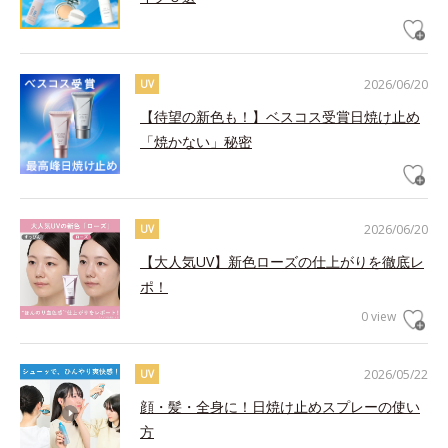
2026/06/20
UV
【待望の新色も！】ベスコス受賞日焼け止め
「焼かない」秘密
2026/06/20
UV
【大人気UV】新色ローズの仕上がりを徹底レ
ポ！
0 view
2026/05/22
UV
顔・髪・全身に！日焼け止めスプレーの使い
方