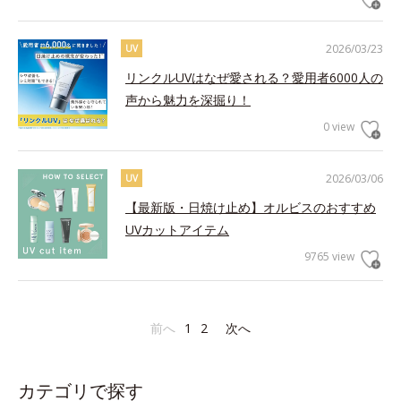
2026/03/23
UV
リンクルUVはなぜ愛される？愛用者6000人の
声から魅力を深掘り！
0 view
2026/03/06
UV
【最新版・日焼け止め】オルビスのおすすめ
UVカットアイテム
9765 view
前へ
1
2
次へ
カテゴリで探す