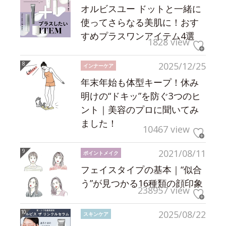
オルビスユー ドットと一緒に
使ってさらなる美肌に！おす
すめプラスワンアイテム4選
1828 view
2025/12/25
インナーケア
年末年始も体型キープ！休み
明けの“ドキッ”を防ぐ3つのヒ
ント｜美容のプロに聞いてみ
ました！
10467 view
2021/08/11
ポイントメイク
フェイスタイプの基本｜“似合
う”が見つかる16種類の顔印象
238957 view
2025/08/22
スキンケア