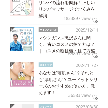
リンパの流れを図解！正しい
リンパマッサージでむくみを
解消
1833897 view
2025/12/11
ライフスタイル
マシンガンズ滝沢さんに聞
く、古いコスメの捨て方は？
｜コスメの断捨離・捨て方編
65891 view
2024/11/27
スキンケア
あなたは“薄肌さん”？それと
も“厚肌さん”？ユードットシリ
ーズのおすすめの使い方、教
えます！
36583 view
2023/08/30
スキンケア