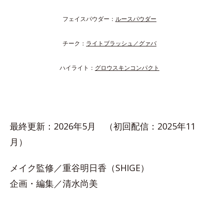
フェイスパウダー：
ルースパウダー
チーク：
ライトブラッシュ／グァバ
ハイライト：
グロウスキンコンパクト
最終更新：2026年5月 （初回配信：2025年11
月）
メイク監修／重谷明日香（SHIGE）
企画・編集／清水尚美