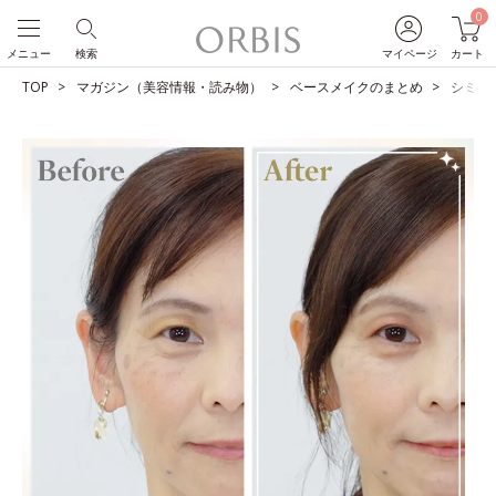
0
メニュー
検索
マイページ
カート
TOP
マガジン（美容情報・読み物）
ベースメイクのまとめ
シミを