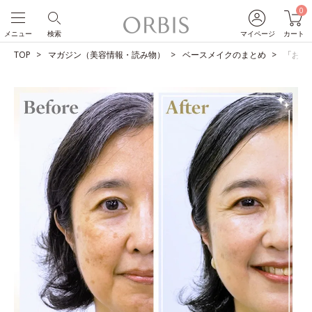
0
メニュー
検索
マイページ
カート
TOP
マガジン（美容情報・読み物）
ベースメイクのまとめ
「お母