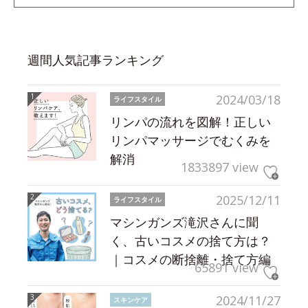
週間人気記事ランキング
2024/03/18
ライフスタイル
リンパの流れを図解！正しい
リンパマッサージでむくみを
解消
1833897 view
2025/12/11
ライフスタイル
マシンガンズ滝沢さんに聞
く、古いコスメの捨て方は？
｜コスメの断捨離・捨て方編
65891 view
2024/11/27
スキンケア