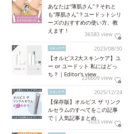
あなたは“薄肌さん”？それと
も“厚肌さん”？ユードットシリ
ーズのおすすめの使い方、教
えます！
36583 view
2023/08/30
スキンケア
【オルビス2大スキンケア】ユ
ー or ユードット 私にはどっ
ち？｜Editor’s view
226609 view
2025/12/24
スキンケア
【保存版】オルビス ザ リンク
ルセラムのすべてをこの記事
で｜人気記事まとめ
1033 view