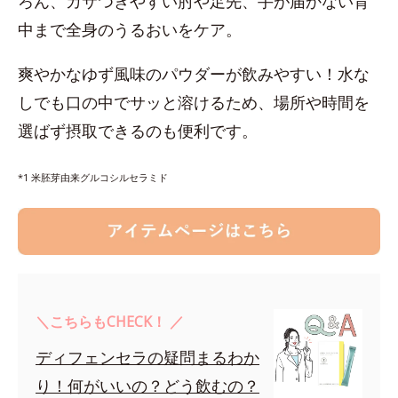
ろん、カサつきやすい肘や足先、手が届かない背
中まで全身のうるおいをケア。
爽やかなゆず風味のパウダーが飲みやすい！水な
しでも口の中でサッと溶けるため、場所や時間を
選ばず摂取できるのも便利です。
*1 米胚芽由来グルコシルセラミド
＼こちらもCHECK！ ／
ディフェンセラの疑問まるわか
り！何がいいの？どう飲むの？