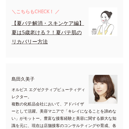
＼こちらもCHECK！ ／
【夏バテ解消・スキンケア編】
夏は5歳老ける？！夏バテ肌の
リカバリー方法
島田久美子
オルビス エグゼクティブビューティディ
レクター。
複数の化粧品会社において、アドバイザ
ーとして活躍。美容マニアで「キレイになることを諦めな
い」がモットー。豊富な接客経験と美容に関する膨大な知
識を元に、現在は店舗接客のコンサルティングや育成、各