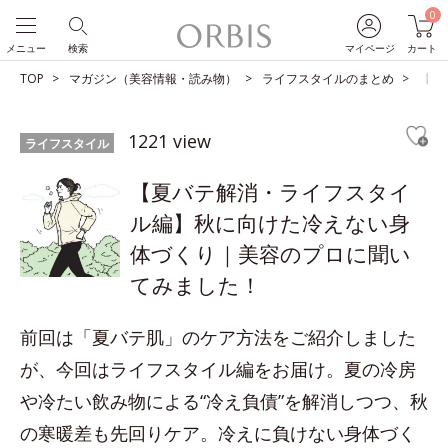
0
メニュー
検索
マイページ
カート
TOP
マガジン（美容情報・読み物）
ライフスタイルのまとめ
【夏
1221 view
ライフスタイル
【夏バテ解消・ライフスタイ
ル編】秋に向けた冷えない身
体づくり｜美容のプロに聞い
てみました！
前回は「夏バテ肌」のケア方法をご紹介しました
が、今回はライフスタイル編をお届け。夏の冷房
や冷たい飲み物による“冷え負債”を解消しつつ、秋
の寒暖差も先回りケア。冷えに負けない身体づく