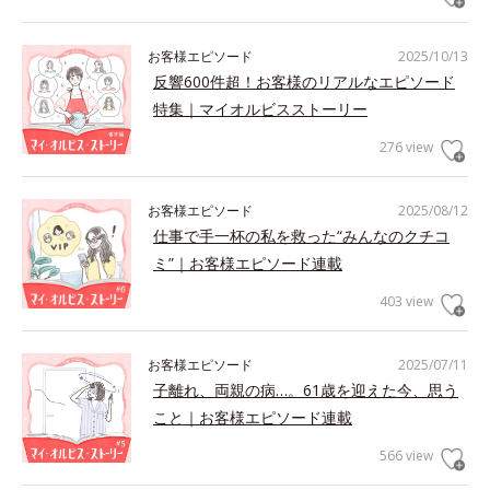
お客様エピソード
2025/10/13
反響600件超！お客様のリアルなエピソード
特集｜マイオルビスストーリー
276 view
お客様エピソード
2025/08/12
仕事で手一杯の私を救った“みんなのクチコ
ミ”｜お客様エピソード連載
403 view
お客様エピソード
2025/07/11
子離れ、両親の病…。61歳を迎えた今、思う
こと｜お客様エピソード連載
566 view