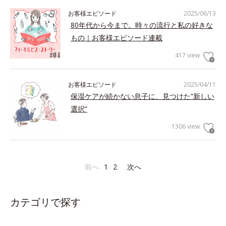
お客様エピソード
2025/06/13
80年代から今まで。時々の流行と私の好きな
もの｜お客様エピソード連載
417 view
お客様エピソード
2025/04/11
保湿ケアが続かない息子に、見つけた”新しい
選択”
1306 view
前へ
1
2
次へ
カテゴリで探す