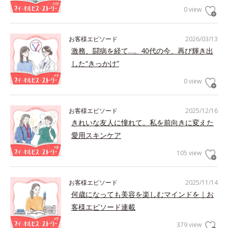
0 view
お客様エピソード
2026/03/13
激務、闘病を経て…。40代の今、再び輝き出
した“きっかけ”
0 view
お客様エピソード
2025/12/16
きれいな友人に憧れて。私を前向きに変えた
愛用スキンケア
105 view
お客様エピソード
2025/11/14
何歳になっても美容を楽しむマインドを｜お
客様エピソード連載
379 view