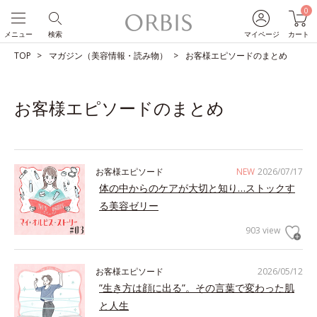
0
メニュー
検索
マイページ
カート
TOP
マガジン（美容情報・読み物）
お客様エピソードのまとめ
お客様エピソードのまとめ
お客様エピソード
NEW
2026/07/17
体の中からのケアが大切と知り…ストックす
る美容ゼリー
903 view
お客様エピソード
2026/05/12
”生き方は顔に出る”。その言葉で変わった肌
と人生