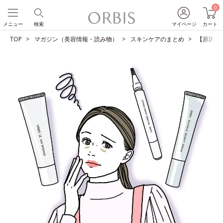
0
メニュー
検索
マイページ
カート
TOP
マガジン（美容情報・読み物）
スキンケアのまとめ
【原因別