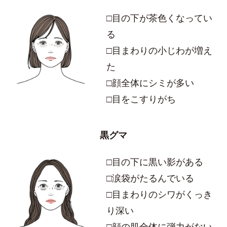
□目の下が茶色くなってい
る
□目まわりの小じわが増え
た
□顔全体にシミが多い
□目をこすりがち
黒グマ
□目の下に黒い影がある
□涙袋がたるんでいる
□目まわりのシワがくっき
り深い
□顔の肌全体に弾力がない