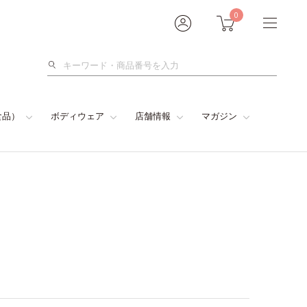
0
検
索
食品）
ボディウェア
店舗情報
マガジン