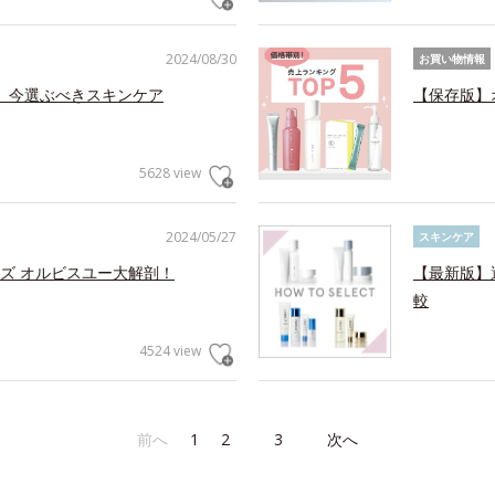
2024/08/30
お買い物情報
る、今選ぶべきスキンケア
【保存版】
5628 view
2024/05/27
スキンケア
ズ オルビスユー大解剖！
【最新版】
較
4524 view
前へ
1
2
3
次へ