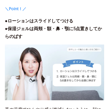
＼Point！／
●ローションはスライドしてつける
●保湿ジェルは両頬・額・鼻・顎に5点置きしてか
らのばす