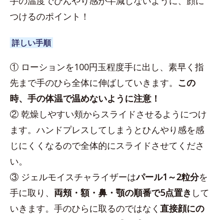
手の温度でひんやり感が半減しないように、顔に
つけるのポイント！
詳しい手順
① ローションを100円玉程度手に出し、素早く指
先まで手のひら全体に伸ばしていきます。
この
時、手の体温で温めないように注意！
② 乾燥しやすい頬からスライドさせるようにつけ
ます。ハンドプレスしてしまうとひんやり感を感
じにくくなるので全体的にスライドさせてくださ
い。
③ ジェルモイスチャライザーは
パール1～2粒分
を
手に取り、
両頬・額・鼻・顎の順番で5点置き
して
いきます。手のひらに取るのではなく
直接顔にの