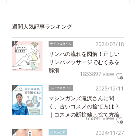
週間人気記事ランキング
2024/03/18
ライフスタイル
リンパの流れを図解！正しい
リンパマッサージでむくみを
解消
1833897 view
2025/12/11
ライフスタイル
マシンガンズ滝沢さんに聞
く、古いコスメの捨て方は？
｜コスメの断捨離・捨て方編
65891 view
2024/11/27
スキンケア