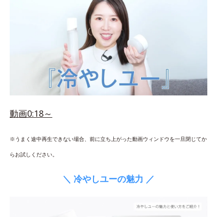
動画0:18～
※うまく途中再生できない場合、前に立ち上がった動画ウィンドウを一旦閉じてか
らお試しください。
＼ 冷やしユーの魅力 ／