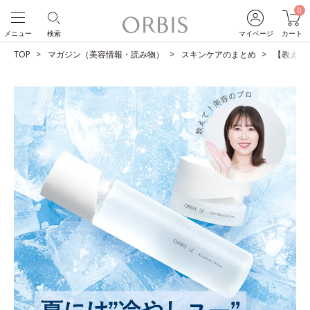
0
メニュー
検索
マイページ
カート
TOP
マガジン（美容情報・読み物）
スキンケアのまとめ
【教えて