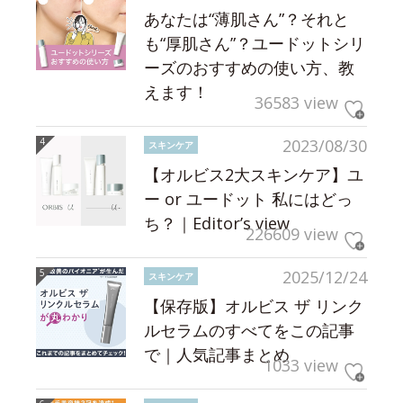
あなたは“薄肌さん”？それと
も“厚肌さん”？ユードットシリ
ーズのおすすめの使い方、教
えます！
36583 view
2023/08/30
スキンケア
【オルビス2大スキンケア】ユ
ー or ユードット 私にはどっ
ち？｜Editor’s view
226609 view
2025/12/24
スキンケア
【保存版】オルビス ザ リンク
ルセラムのすべてをこの記事
で｜人気記事まとめ
1033 view