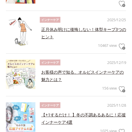
2025/12/25
インナーケア
正月休み明けに後悔しない！体型キープ3つの
ヒント
10467 view
2025/12/19
インナーケア
お客様の声で知る、オルビスインナーケアの
魅力とは？
156 view
2025/11/28
インナーケア
【+1するだけ！ 】冬の不調あるあるに！応援
インナーケア4選
1025 view