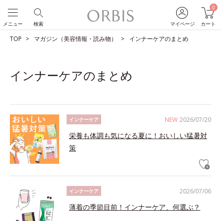
0
メニュー
検索
マイページ
カート
TOP
マガジン（美容情報・読み物）
インナーケアのまとめ
インナーケアのまとめ
NEW
2026/07/20
インナーケア
栄養も体調も気になる夏に！おいしい猛暑対
策
2026/07/06
インナーケア
薄着の季節目前！インナーケア、何選ぶ？