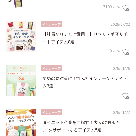
7109 view
2026/07/02
インナーケア
【社員がリアルに愛用！】サプリ・美容サポ
ートアイテム8選
0 view
2026/01/26
インナーケア
早めの春対策に！悩み別インナーケアアイテ
ム3選
2026/01/22
インナーケア
ダイエット卒業を目指す！大人の“痩せた
い”をサポートするアイテム5選