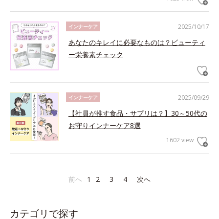
2025/10/17
インナーケア
あなたのキレイに必要なものは？ビューティ
ー栄養素チェック
2025/09/29
インナーケア
【社員が推す食品・サプリは？】30～50代の
お守りインナーケア8選
1602 view
前へ
1
2
3
4
次へ
カテゴリで探す