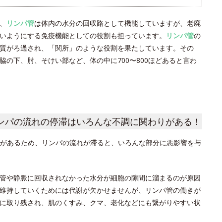
、
リンパ管
は体内の水分の回収路として機能していますが、老廃
いようにする免疫機能としての役割も担っています。
リンパ管
の
質がろ過され、「関所」のような役割を果たしています。その
の下、肘、そけい部など、体の中に700〜800ほどあると言わ
ンパの流れの停滞はいろんな不調に関わりがある！
があるため、リンパの流れが滞ると、いろんな部分に悪影響を与
管や静脈に回収されなかった水分が細胞の隙間に溜まるのが原因
維持していくためには代謝が欠かせませんが、リンパ管の働きが
に取り残され、肌のくすみ、クマ、老化などにも繋がりやすい状