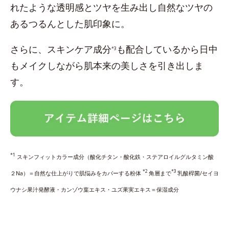
れたような透明感とツヤを生み出し自然なツヤの
あるつるんとした肌印象に。
さらに、スキンケア成分
も配合しているから日中
*3
もメイクしながら肌本来の美しさを引き出しま
す。
*1
スキンフィットカラー成分（酸化チタン・酸化鉄・ステアロイルグルタミン酸
*2
*3
２Na）＝自然な仕上がりで肌悩みをカバーする粉体
角層まで
乳酸桿菌/セイヨ
ウナシ果汁発酵液・カンゾウ葉エキス・ユズ果実エキス＝保湿成分