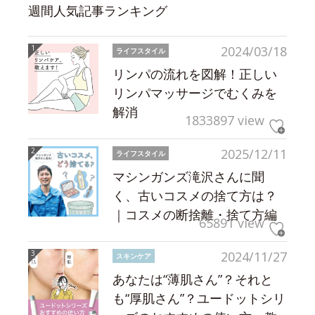
週間人気記事ランキング
2024/03/18
ライフスタイル
リンパの流れを図解！正しい
リンパマッサージでむくみを
解消
1833897 view
2025/12/11
ライフスタイル
マシンガンズ滝沢さんに聞
く、古いコスメの捨て方は？
｜コスメの断捨離・捨て方編
65891 view
2024/11/27
スキンケア
あなたは“薄肌さん”？それと
も“厚肌さん”？ユードットシリ