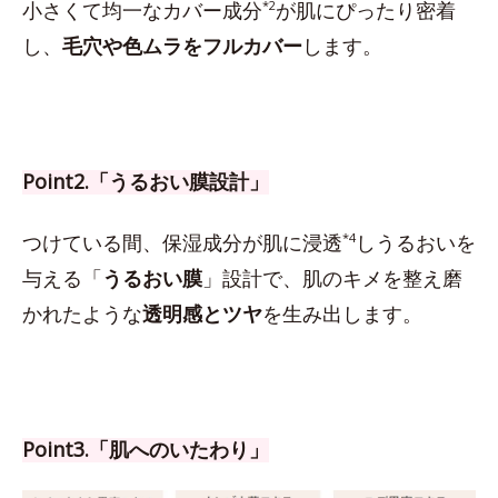
小さくて均一なカバー成分
*2
が肌にぴったり密着
し、
毛穴や色ムラをフルカバー
します。
Point2.「うるおい膜設計」
つけている間、保湿成分が肌に浸透
*4
しうるおいを
与える「
うるおい膜
」設計で、肌のキメを整え磨
かれたような
透明感とツヤ
を生み出します。
Point3.「肌へのいたわり」