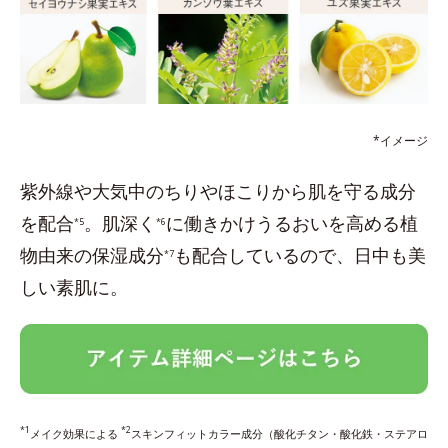
*イメージ
紫外線や大気中のちりやほこりから肌を守る成分
を配合
。肌深く
に働きかけうるおいを高める植
*5
*6
物由来の保湿成分
も配合しているので、日中も美
*7
しい素肌に。
*1
*2
メイク効果による
スキンフィットカラー成分（酸化チタン・酸化鉄・ステアロ