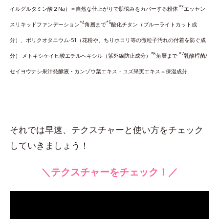
*3
イルグルタミン酸２Na）＝自然な仕上がりで肌悩みをカバーする粉体
エッセン
*4
*5
スリキッドファンデーション
角層まで
酸化チタン（ブルーライトカット成
分）、ボリクオタニウム-51（花粉や、ちりホコリ等の微粒子汚れの付着を防ぐ成
*6
*7
分） メトキシケイヒ酸エチルへキシル（紫外線防止成分）
角層まで
乳酸桿菌/
セイヨウナシ果汁発酵液・カンゾウ葉エキス・ユズ果実エキス＝保湿成分
それでは早速、テクスチャーと使い方をチェック
していきましょう！
＼テクスチャーをチェック！／