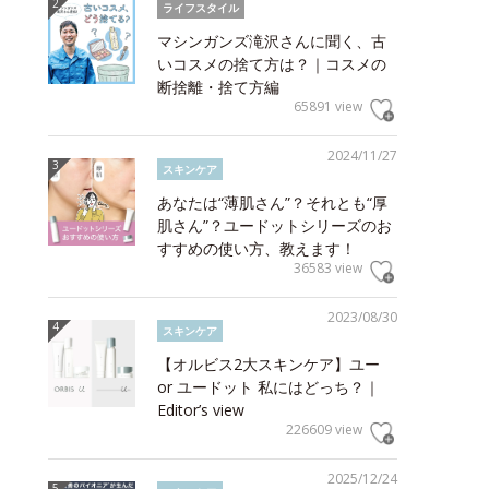
ライフスタイル
マシンガンズ滝沢さんに聞く、古
いコスメの捨て方は？｜コスメの
断捨離・捨て方編
65891 view
2024/11/27
スキンケア
あなたは“薄肌さん”？それとも“厚
肌さん”？ユードットシリーズのお
すすめの使い方、教えます！
36583 view
2023/08/30
スキンケア
【オルビス2大スキンケア】ユー
or ユードット 私にはどっち？｜
Editor’s view
226609 view
2025/12/24