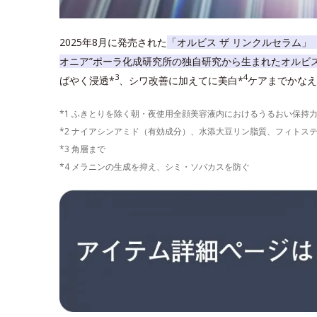
2025年8月に発売された
「オルビス ザ リンクルセラム」
オニア”ポーラ化成研究所の独自研究から生まれたオルビ
3
4
ばやく浸透*
、シワ改善に加えてに美白*
ケアまでかなえ
*1 ふきとりを除く朝・夜使用全顔美容液内におけるうるおい保持
*2 ナイアシンアミド（有効成分）、水添大豆リン脂質、フィトス
*3 角層まで
*4 メラニンの生成を抑え、シミ・ソバカスを防ぐ