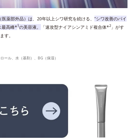
（医薬部外品）は
、20年以上シワ研究を続ける、
“シワ改善のパイ
1
2
ス最高峰*
の美容液。
「速攻型ナイアシンアミド複合体*
」がす
ます。
力
テロール、水（基剤）、BG（保湿）