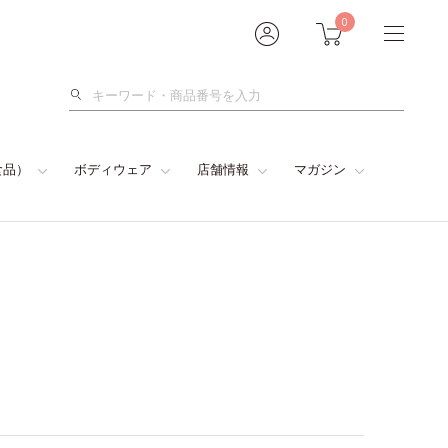
0
検
索
食品）
ボディウェア
店舗情報
マガジン