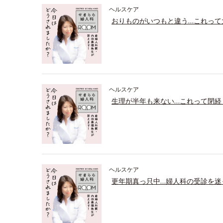
ヘルスケア
おりものがいつもと違う…これって
ヘルスケア
生理が半年も来ない…これって閉経
ヘルスケア
更年期真っ只中…婦人科の受診を迷