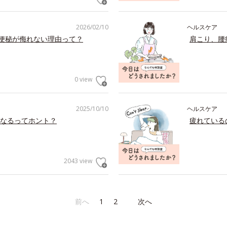
2026/02/10
ヘルスケア
の便秘が侮れない理由って？
肩こり、腰
0 view
2025/10/10
ヘルスケア
なるってホント？
疲れている
2043 view
前へ
1
2
次へ