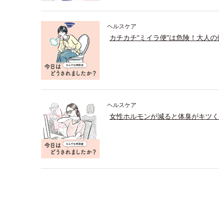
ヘルスケア
カチカチ“ミイラ便”は危険！大人
ヘルスケア
女性ホルモンが減ると体臭がキツく