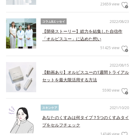
23659 view
2022/08/23
コラム&エッセイ
【開発ストーリー】総力を結集した自信作
「オルビスユー」に込めた想い
51425 view
2022/08/15
【動画あり】オルビスユーの1週間トライアル
セットを最大限活用する方法
5590 view
2021/10/20
スキンケア
あなたのくすみは何タイプ？5つのくすみタイ
プをセルフチェック
14346 view