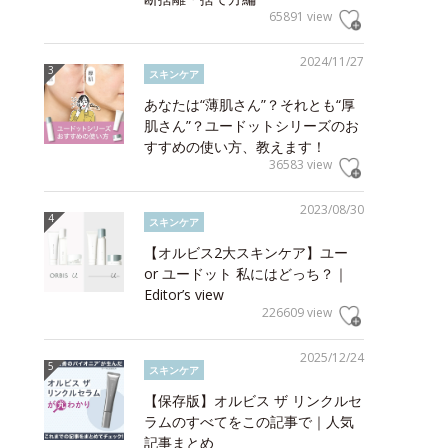
65891 view
2024/11/27
スキンケア
あなたは“薄肌さん”？それとも“厚
肌さん”？ユードットシリーズのお
すすめの使い方、教えます！
36583 view
2023/08/30
スキンケア
【オルビス2大スキンケア】ユー
or ユードット 私にはどっち？｜
Editor’s view
226609 view
2025/12/24
スキンケア
【保存版】オルビス ザ リンクルセ
ラムのすべてをこの記事で｜人気
記事まとめ