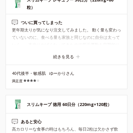
粒）
ついに買ってしまった
更年期太りが気になり注文してみました。 動く量も変わっ
ていないのに、食べる量も家族と同じなのに自分は太って
いく...。 本当にやばくなってきたので最近運動を定期的に
始めました。 運動前にはスリムエクササイズを飲んで、プ
続きを見る
チシェイクをたまに取り入れたりでほんの数百グラム減り
ました...。 相乗効果もあるのかな。 これを飲んで減ったか
40代後半・敏感肌
ゆーかりさん
はわかりませんが、安心感はあります。 リピは考え中で
満足度
す。
スリムキープ 徳用 60日分（220mg×120粒）
あると安心
高カロリーな食事の時はもちろん、毎日2粒は欠かさず飲