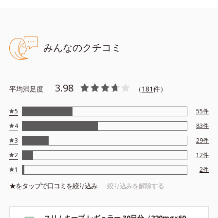
みんなのクチコミ
3.98
平均満足度
（
181
件）
5
55
件
4
83
件
3
29
件
2
12
件
1
2
件
★を
タップ
で口コミを絞り込み
絞り込みを解除する
スリムキープ レギュラー 30日分（220mg×60