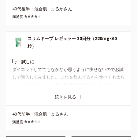
40代後半・混合肌
まるかさん
満足度
スリムキープ レギュラー 30日分（220mg×60
粒）
試しに
ダイエットしててもなかなか思うように痩せないのでお試
しで購入してみました。 これを飲んでるから食べても太ら
ないということはなく食べ過ぎた分はちゃんと太りまし
た。 もう少し食生活も正してこちらも摂取しつつ 40代の
続きを見る
ゆらぎ対策としてでも続けていこうかなと思います。
40代前半・混合肌
まるさん
満足度