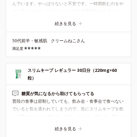
んでいます。やっぱりないと不安です。一時期飲むのをや
めた時にそのせいか分からないけど体重増加が止まらなか
ったので、これからも続けて飲もうと思っています。
続きを見る
50代前半・敏感肌
クリームねこさん
満足度
スリムキープ レギュラー 30日分（220mg×60
粒）
糖質が気になるから助けてもらってる
普段の食事は節制していても、飲み会・食事会で食べない
でいると気を遣われてしまうので、先にスリムキープを飲
んで高カロリーに備えています。 かき氷、アイス、麺など
口当たりがいいものは意外と糖が多いのでスリムキープに
続きを見る
助けてもらっています。