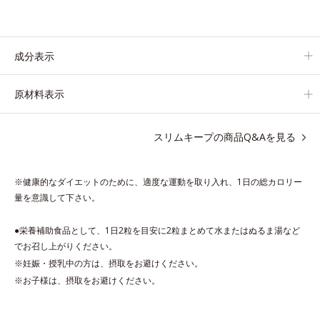
エキスに加え、健康茶として知られる杜仲葉エキスやグァバ葉エ
キス、茶花エキスの植物由来の4つの成分が、ダイエット中の女
性をサポートします。
成分表示
1日の目安量は2粒だけだから、サッと飲みやすく手軽に続けやす
い！ 小さな粒に素材のもつ力をぎゅっと閉じ込めた、食べたい
原材料表示
女性のためのおまもりサプリです。
スリムキープの商品Q&Aを見る
※健康的なダイエットのために、適度な運動を取り入れ、1日の総カロリー
量を意識して下さい。
●栄養補助食品として、1日2粒を目安に2粒まとめて水またはぬるま湯など
でお召し上がりください。
※妊娠・授乳中の方は、摂取をお避けください。
※お子様は、摂取をお避けください。