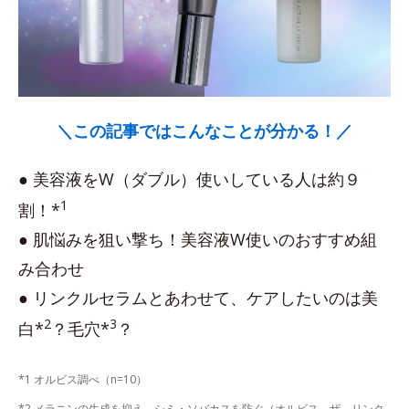
＼この記事ではこんなことが分かる！／
● 美容液をW（ダブル）使いしている人は約９
1
割！*
● 肌悩みを狙い撃ち！美容液W使いのおすすめ組
み合わせ
● リンクルセラムとあわせて、ケアしたいのは美
2
3
白*
？毛穴*
？
*1 オルビス調べ（n=10）
*2 メラニンの生成を抑え、シミ・ソバカスを防ぐ（オルビス ザ リンク