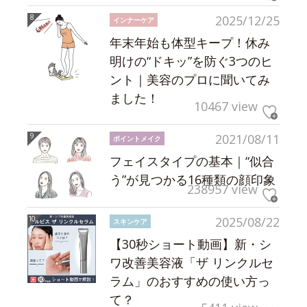
2025/12/25
インナーケア
年末年始も体型キープ！休み
明けの“ドキッ”を防ぐ3つのヒ
ント｜美容のプロに聞いてみ
ました！
10467 view
2021/08/11
ポイントメイク
フェイスタイプの基本｜“似合
う”が見つかる16種類の顔印象
238957 view
2025/08/22
スキンケア
【30秒ショート動画】新・シ
ワ改善美容液「ザ リンクルセ
ラム」のおすすめの使い方っ
て？