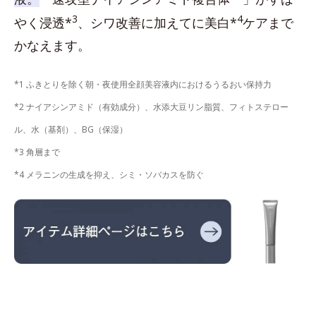
3
4
やく浸透*
、シワ改善に加えてに美白*
ケアまで
かなえます。
*1 ふきとりを除く朝・夜使用全顔美容液内におけるうるおい保持力
*2 ナイアシンアミド（有効成分）、水添大豆リン脂質、フィトステロー
ル、水（基剤）、BG（保湿）
*3 角層まで
*4 メラニンの生成を抑え、シミ・ソバカスを防ぐ