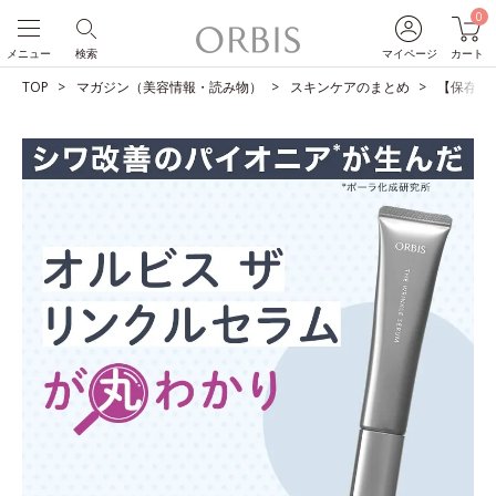
0
メニュー
検索
マイページ
カート
TOP
マガジン（美容情報・読み物）
スキンケアのまとめ
【保存版