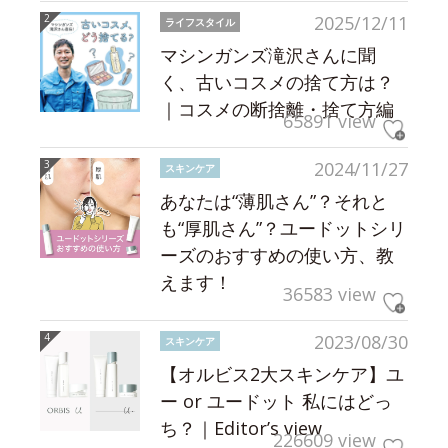
2025/12/11
ライフスタイル
マシンガンズ滝沢さんに聞
く、古いコスメの捨て方は？
｜コスメの断捨離・捨て方編
65891 view
2024/11/27
スキンケア
あなたは“薄肌さん”？それと
も“厚肌さん”？ユードットシリ
ーズのおすすめの使い方、教
えます！
36583 view
2023/08/30
スキンケア
【オルビス2大スキンケア】ユ
ー or ユードット 私にはどっ
ち？｜Editor’s view
226609 view