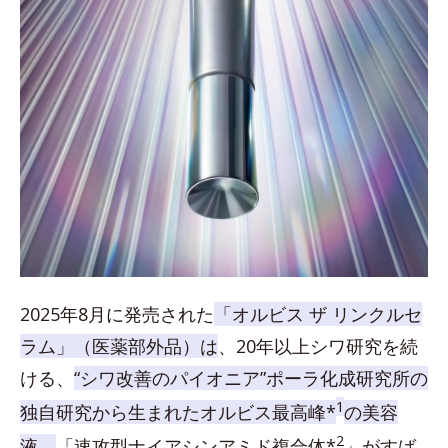
2025年8月に発売された
「オルビス ザ リンクルセ
ラム」（医薬部外品）は
、20年以上シワ研究を続
ける、
“シワ改善のパイオニア”ポーラ化成研究所の
1
独自研究から生まれたオルビス最高峰*
の美容
2
液。
「速攻型ナイアシンアミド複合体*
」がすば