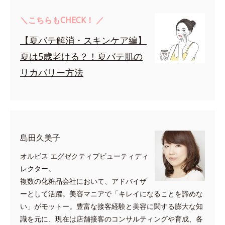
＼こちらもCHECK！ ／
【夏バテ解消・スキンケア編】
夏は5歳老ける？！夏バテ肌の
リカバリー方法
島田久美子
オルビス エグゼクティブビューティディ
レクター。
複数の化粧品会社において、アドバイザ
ーとして活躍。美容マニアで「キレイになることを諦めな
い」がモットー。豊富な接客経験と美容に関する膨大な知
識を元に、現在は店舗接客のコンサルティングや育成、各