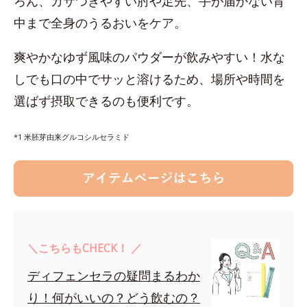
ろん、カサつきやすい肘や足先、手が届かない背
中まで全身のうるおいをケア。
爽やかなゆず風味のパウダーが飲みやすい！水な
しでも口の中でサッと溶けるため、場所や時間を
選ばず摂取できるのも便利です。
*1 米胚芽由来グルコシルセラミド
＼こちらもCHECK！ ／
ディフェンセラの疑問まるわか
り！何がいいの？どう飲むの？