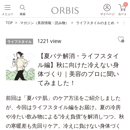
0
メニュー
検索
マイページ
カート
TOP
マガジン（美容情報・読み物）
ライフスタイルのまとめ
【夏
1221 view
ライフスタイル
【夏バテ解消・ライフスタイ
ル編】秋に向けた冷えない身
体づくり｜美容のプロに聞い
てみました！
前回は「夏バテ肌」のケア方法をご紹介しました
が、今回はライフスタイル編をお届け。夏の冷房
や冷たい飲み物による“冷え負債”を解消しつつ、秋
の寒暖差も先回りケア。冷えに負けない身体づく