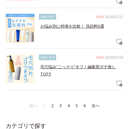
NEW
2026/07/21
スキンケア
お悩み別に特徴を比較！ 洗顔料6選
NEW
2026/07/20
スキンケア
毛穴悩み”ごっそり”オフ！編集部ガチ推し
TOP3
前へ
1
2
3
4
5
6
次へ
カテゴリで探す