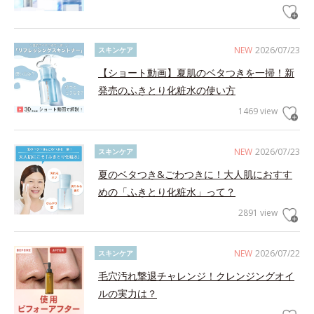
NEW
2026/07/23
スキンケア
【ショート動画】夏肌のベタつきを一掃！新
発売のふきとり化粧水の使い方
1469 view
NEW
2026/07/23
スキンケア
夏のベタつき&ごわつきに！大人肌におすす
めの「ふきとり化粧水」って？
2891 view
NEW
2026/07/22
スキンケア
毛穴汚れ撃退チャレンジ！クレンジングオイ
ルの実力は？