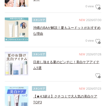
0 view
NEW
2026/07/30
スキンケア
沖縄のBAが解説！夏もユードットがおすすめ
な理由
0 view
NEW
2026/07/28
スキンケア
日差し強まる夏のピンチに！美白ケアアイテ
ム5選
NEW
2026/07/23
スキンケア
【★4.3超え】クチコミで大人気の美白ケア
TOP3