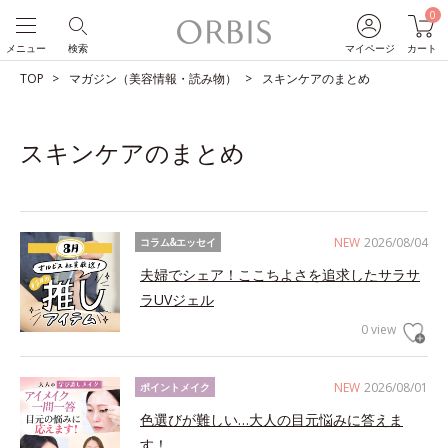
0
メニュー
検索
マイページ
カート
TOP
マガジン（美容情報・読み物）
スキンケアのまとめ
スキンケアのまとめ
NEW
2026/08/04
コラム&エッセイ
夫婦でシェア！ここちよさを追求したサラサ
ラUVジェル
0 view
NEW
2026/08/01
ポイントメイク
色選びが難しい…大人の目元悩みに答えま
す！