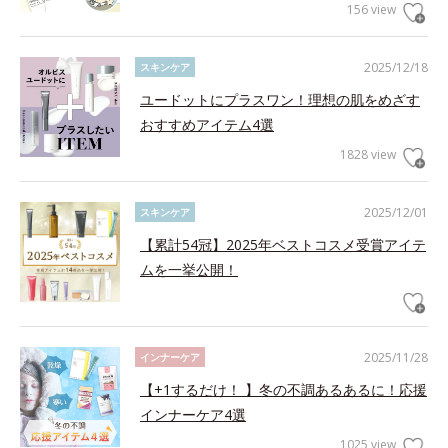
156 view
2025/12/18
スキンケア
ユードットにプラスワン！理想の肌をめざす
おすすめアイテム4選
1828 view
2025/12/01
スキンケア
【累計54冠】2025年ベストコスメ受賞アイテ
ムを一挙公開！
2025/11/28
インナーケア
【+1するだけ！ 】冬の不調あるあるに！応援
インナーケア4選
1025 view