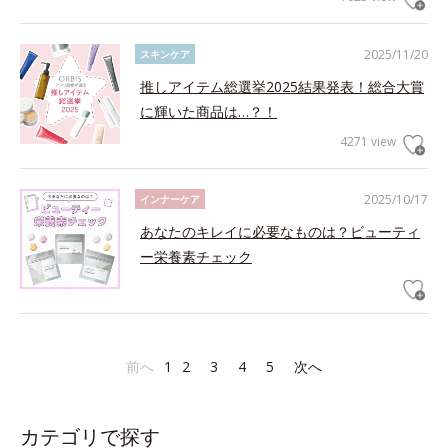
2025/11/20
スキンケア
推しアイテム総選挙2025結果発表！総合大賞
に輝いた商品は…？！
4271 view
2025/10/17
インナーケア
あなたのキレイに必要なものは？ビューティ
ー栄養素チェック
前へ
1
2
3
4
5
次へ
カテゴリで探す