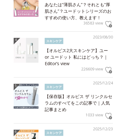
あなたは“薄肌さん”？それとも“厚
肌さん”？ユードットシリーズのお
すすめの使い方、教えます！
36583 view
2023/08/30
スキンケア
【オルビス2大スキンケア】ユー
or ユードット 私にはどっち？｜
Editor’s view
226609 view
2025/12/24
スキンケア
【保存版】オルビス ザ リンクルセ
ラムのすべてをこの記事で｜人気
記事まとめ
1033 view
2025/12/23
スキンケア