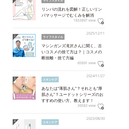
ライフスタイル
リンパの流れを図解！正しいリン
パマッサージでむくみを解消
1833897 view
2025/12/11
ライフスタイル
マシンガンズ滝沢さんに聞く、古
いコスメの捨て方は？｜コスメの
断捨離・捨て方編
65891 view
2024/11/27
スキンケア
あなたは“薄肌さん”？それとも“厚
肌さん”？ユードットシリーズのお
すすめの使い方、教えます！
36583 view
2023/08/30
スキンケア