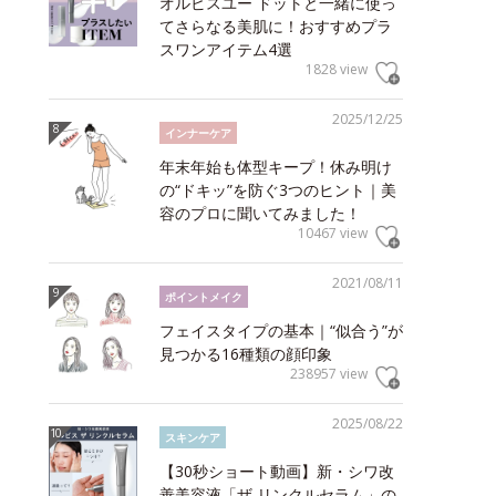
オルビスユー ドットと一緒に使っ
てさらなる美肌に！おすすめプラ
スワンアイテム4選
1828 view
2025/12/25
インナーケア
年末年始も体型キープ！休み明け
の“ドキッ”を防ぐ3つのヒント｜美
容のプロに聞いてみました！
10467 view
2021/08/11
ポイントメイク
フェイスタイプの基本｜“似合う”が
見つかる16種類の顔印象
238957 view
2025/08/22
スキンケア
【30秒ショート動画】新・シワ改
善美容液「ザ リンクルセラム」の