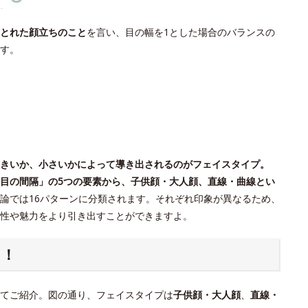
とれた顔立ちのこと
を言い、目の幅を1とした場合のバランスの
す。
きいか、小さいかによって導き出されるのがフェイスタイプ。
目の間隔」の5つの要素から、子供顔・大人顔、直線・曲線とい
論では16パターンに分類されます。それぞれ印象が異なるため、
個性や魅力をより引き出すことができますよ。
ク！
てご紹介。図の通り、フェイスタイプは
子供顔・大人顔
、
直線・