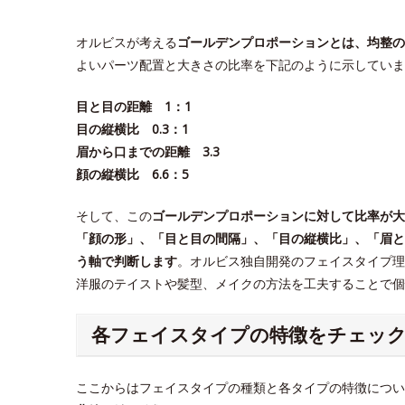
オルビスが考える
ゴールデンプロポーションとは、均整の
よいパーツ配置と大きさの比率を下記のように示していま
目と目の距離 1：1
目の縦横比 0.3：1
眉から口までの距離 3.3
顔の縦横比 6.6：5
そして、この
ゴールデンプロポーションに対して比率が大
「顔の形」、「目と目の間隔」、「目の縦横比」、「眉と
う軸で判断します
。オルビス独自開発のフェイスタイプ理
洋服のテイストや髪型、メイクの方法を工夫することで
各フェイスタイプの特徴をチェッ
ここからはフェイスタイプの種類と各タイプの特徴につい