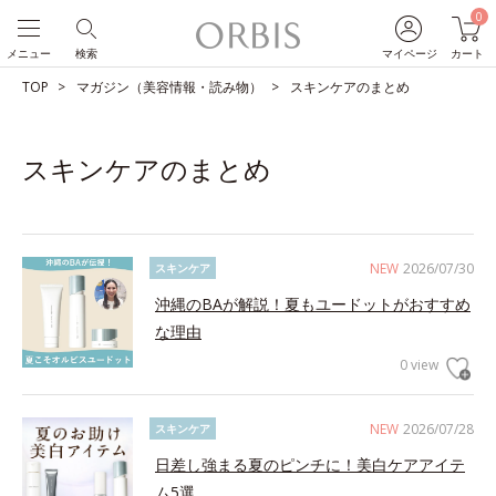
0
メニュー
検索
マイページ
カート
TOP
マガジン（美容情報・読み物）
スキンケアのまとめ
スキンケアのまとめ
NEW
2026/07/30
スキンケア
沖縄のBAが解説！夏もユードットがおすすめ
な理由
0 view
NEW
2026/07/28
スキンケア
日差し強まる夏のピンチに！美白ケアアイテ
ム5選