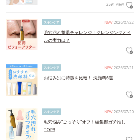
2891 view
NEW
2026/07/22
スキンケア
毛穴汚れ撃退チャレンジ！クレンジングオイ
ルの実力は？
NEW
2026/07/21
スキンケア
お悩み別に特徴を比較！ 洗顔料6選
NEW
2026/07/20
スキンケア
毛穴悩み”ごっそり”オフ！編集部ガチ推し
TOP3