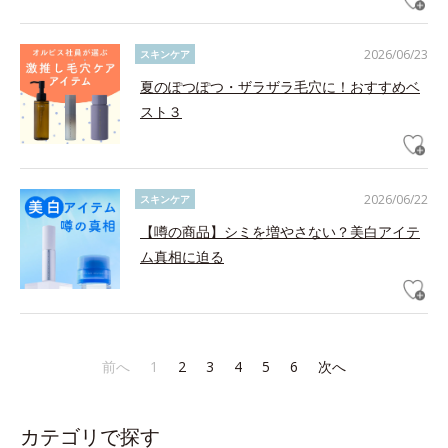
2026/06/23
スキンケア
夏のぽつぽつ・ザラザラ毛穴に！おすすめベ
スト３
2026/06/22
スキンケア
【噂の商品】シミを増やさない？美白アイテ
ム真相に迫る
前へ
1
2
3
4
5
6
次へ
カテゴリで探す