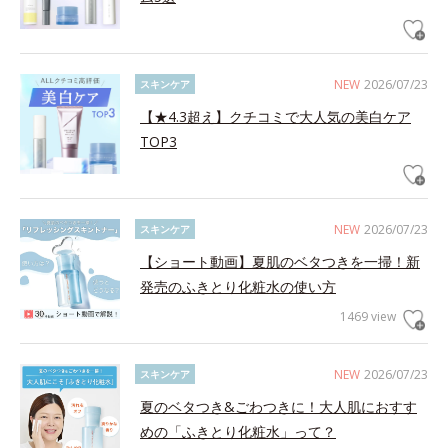
NEW
2026/07/23
スキンケア
【★4.3超え】クチコミで大人気の美白ケア
TOP3
NEW
2026/07/23
スキンケア
【ショート動画】夏肌のベタつきを一掃！新
発売のふきとり化粧水の使い方
1469 view
NEW
2026/07/23
スキンケア
夏のベタつき&ごわつきに！大人肌におすす
めの「ふきとり化粧水」って？