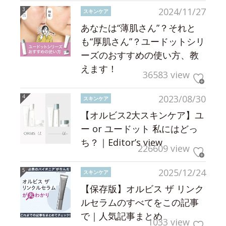
2024/11/27
スキンケア
あなたは“薄肌さん”？それと
も“厚肌さん”？ユードットシリ
ーズのおすすめの使い方、教
えます！
36583 view
2023/08/30
スキンケア
【オルビス2大スキンケア】ユ
ー or ユードット 私にはどっ
ち？｜Editor’s view
226609 view
2025/12/24
スキンケア
【保存版】オルビス ザ リンク
ルセラムのすべてをこの記事
で｜人気記事まとめ
1033 view