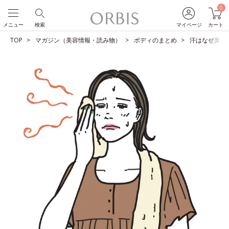
0
メニュー
検索
マイページ
カート
TOP
マガジン（美容情報・読み物）
ボディのまとめ
汗はなぜ臭う