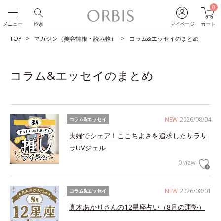
0
メニュー
検索
マイページ
カート
TOP
マガジン（美容情報・読み物）
コラム&エッセイのまとめ
コラム&エッセイのまとめ
NEW
2026/08/04
コラム&エッセイ
夫婦でシェア！ここちよさを追求したサラサ
ラUVジェル
0 view
NEW
2026/08/01
コラム&エッセイ
真木あかりさんの12星座占い（8月の運勢）