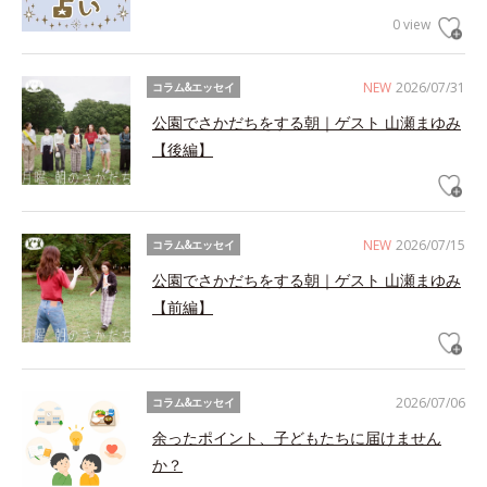
0 view
NEW
2026/07/31
コラム&エッセイ
公園でさかだちをする朝｜ゲスト 山瀬まゆみ
【後編】
NEW
2026/07/15
コラム&エッセイ
公園でさかだちをする朝｜ゲスト 山瀬まゆみ
【前編】
2026/07/06
コラム&エッセイ
余ったポイント、子どもたちに届けません
か？