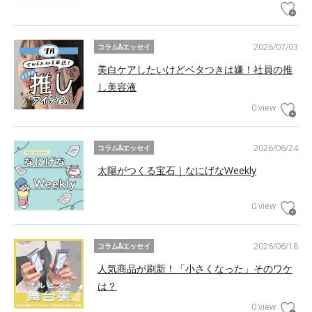
2026/07/03
コラム&エッセイ
美白ケアしたいけどベタつきは嫌！社員の推
し美容液
0 view
2026/06/24
コラム&エッセイ
太陽がつくる宝石｜なにげなWeekly
0 view
2026/06/18
コラム&エッセイ
人気商品が刷新！「小さくなった」そのワケ
は？
0 view