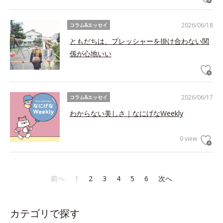
2026/06/18
コラム&エッセイ
ともだちは、プレッシャーを掛け合わない関
係が心地いい
2026/06/17
コラム&エッセイ
わからない美しさ｜なにげなWeekly
0 view
前へ
1
2
3
4
5
6
次へ
カテゴリで探す