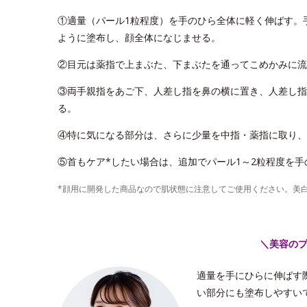
①適量（パール1粒程度）を手のひら全体に軽く伸ばす。
ように塗布し、顔全体になじませる。
②目元は薬指で上まぶた、下まぶたを通ってこめかみに流
③両手親指をあご下、人差し指を鼻の横に置き、人差し指
る。
④特に気になる部分は、さらに少量を中指・薬指に取り、
⑤首もケア*したい場合は、追加でパール1～2粒程度を
*顔用に開発した商品なので肌状態に注意してご使用ください。美
＼美容の
適量を手にひらに伸ばす
い部分にも塗布しやすい