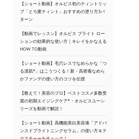
【ショート動画】オルビス初のティントリッ
プ「とろ蜜ティント」おすすめの塗り方3パ
ターン
【動画でレッスン】オルビス ブライト ロー
ションの効果的な使い方｜キレイをかなえる
HOW TO動画
【ショート動画】毛穴レスでなめらかな「つ
る凛肌*」はこうつくる！新・高密着なめら
かファンデの使い方のコツを伝授
【教えて！美容のプロ】ベストコスメ多数受
賞の初期エイジングケア*・オルビスユーシ
リーズを動画で解説！
【ショート動画】高機能美白美容液「アドバ
ンスドブライトニングセラム」の使い方＆テ
クスチャーをチェック！