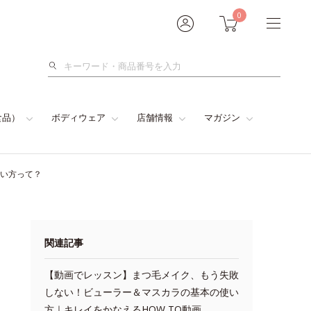
0
検
索
食品）
ボディウェア
店舗情報
マガジン
使い方って？
関連記事
【動画でレッスン】まつ毛メイク、もう失敗
しない！ビューラー＆マスカラの基本の使い
方｜キレイをかなえるHOW TO動画