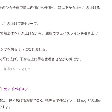
手のひら全体で頬は内側から外側へ、額は下から上へ引き上げる
し引き上げて3秒キープ。
で頬全体を引き上げながら、親指でフェイスラインを引き上げ
シワを切るようになじませる。
手の平に広げ、下から上に手を密着させながら伸ばす。
白・保湿クリームとして
プロのアドバイス／
際は、軽く広げる程度でOK。指先まで伸ばすと、目元などの細か
ですよ。