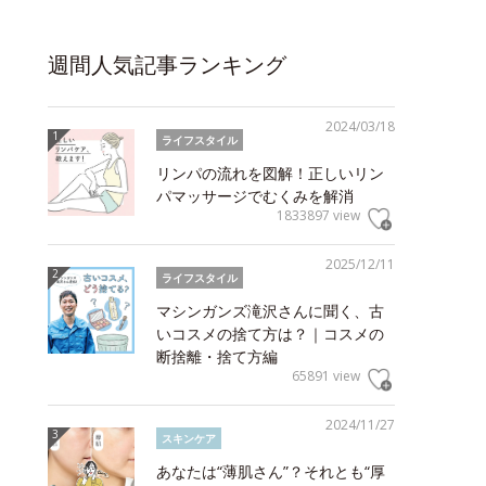
週間人気記事ランキング
2024/03/18
ライフスタイル
リンパの流れを図解！正しいリン
パマッサージでむくみを解消
1833897 view
2025/12/11
ライフスタイル
マシンガンズ滝沢さんに聞く、古
いコスメの捨て方は？｜コスメの
断捨離・捨て方編
65891 view
2024/11/27
スキンケア
あなたは“薄肌さん”？それとも“厚