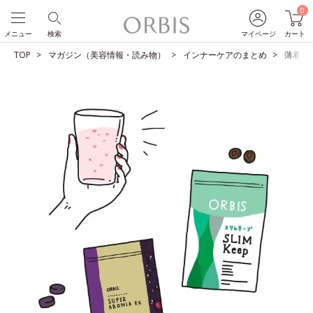
0
メニュー
検索
マイページ
カート
TOP
マガジン（美容情報・読み物）
インナーケアのまとめ
薄着の