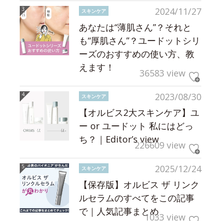
2024/11/27
スキンケア
あなたは“薄肌さん”？それと
も“厚肌さん”？ユードットシリ
ーズのおすすめの使い方、教
えます！
36583 view
2023/08/30
スキンケア
【オルビス2大スキンケア】ユ
ー or ユードット 私にはどっ
ち？｜Editor’s view
226609 view
2025/12/24
スキンケア
【保存版】オルビス ザ リンク
ルセラムのすべてをこの記事
で｜人気記事まとめ
1033 view