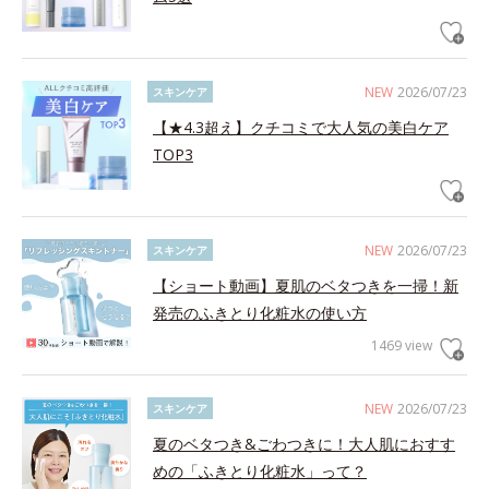
NEW
2026/07/23
スキンケア
【★4.3超え】クチコミで大人気の美白ケア
TOP3
NEW
2026/07/23
スキンケア
【ショート動画】夏肌のベタつきを一掃！新
発売のふきとり化粧水の使い方
1469 view
NEW
2026/07/23
スキンケア
夏のベタつき&ごわつきに！大人肌におすす
めの「ふきとり化粧水」って？