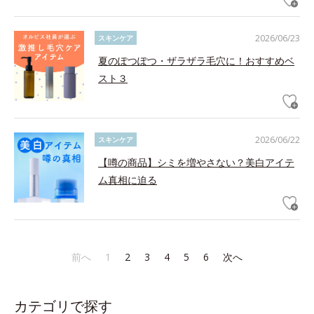
2026/06/23
スキンケア
夏のぽつぽつ・ザラザラ毛穴に！おすすめベ
スト３
2026/06/22
スキンケア
【噂の商品】シミを増やさない？美白アイテ
ム真相に迫る
前へ
1
2
3
4
5
6
次へ
カテゴリで探す