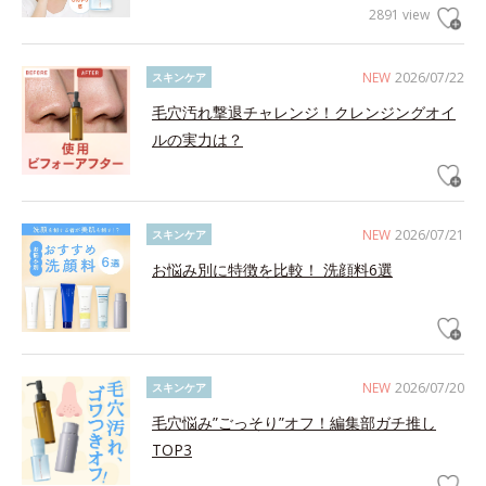
2891 view
NEW
2026/07/22
スキンケア
毛穴汚れ撃退チャレンジ！クレンジングオイ
ルの実力は？
NEW
2026/07/21
スキンケア
お悩み別に特徴を比較！ 洗顔料6選
NEW
2026/07/20
スキンケア
毛穴悩み”ごっそり”オフ！編集部ガチ推し
TOP3