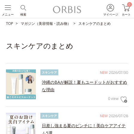
0
メニュー
検索
マイページ
カート
TOP
マガジン（美容情報・読み物）
スキンケアのまとめ
スキンケアのまとめ
NEW
2026/07/30
スキンケア
沖縄のBAが解説！夏もユードットがおすすめ
な理由
0 view
NEW
2026/07/28
スキンケア
日差し強まる夏のピンチに！美白ケアアイテ
ム5選