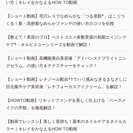
い方｜キレイをかなえるHOW TO動画
【ショート動画】毛穴レスでなめらかな「つる凛肌*」はこうつ
くる！新・高密着なめらかファンデの使い方のコツを伝授
【教えて！美容のプロ】ベストコスメ多数受賞の初期エイジング
ケア*・オルビスユーシリーズを動画で解説！
【ショート動画】高機能美白美容液「アドバンスドブライトニン
グセラム」の使い方＆テクスチャーをチェック！
【ショート動画】レチノール配合*1でハリ感みなぎるまなざしに
目元集中ケア美容液「レチフォーカスアイクリーム」を解説！
【HOWTO動画】リキッドファンデを美しく仕上げる「ベースメ
イクの手順」を徹底解説！
【動画でレッスン】美しく長持ち！基本のネイルケア＆ネイルカ
ラー｜キレイをかなえるHOW TO動画