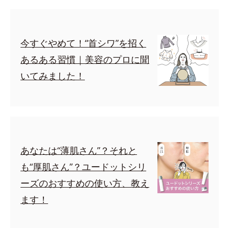
今すぐやめて！“首シワ”を招く
あるある習慣｜美容のプロに聞
いてみました！
あなたは“薄肌さん”？それと
も“厚肌さん”？ユードットシリ
ーズのおすすめの使い方、教え
ます！