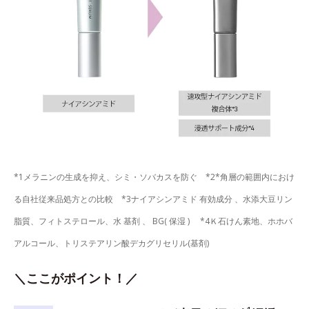
*1メラニンの生成を抑え、シミ・ソバカスを防ぐ *2*角層の範囲内におけ
る自社従来品処方との比較 *3ナイアシンアミド 有効成分 、水添大豆リン
脂質、フィトステロール、水 基剤 、 BG( 保湿 ) *4Ｋ石けん素地、ホホバ
アルコール、トリステアリン酸デカグリセリル(基剤)
＼ここがポイント！／