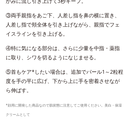
かみに流し引き上げて3秒キープ。
③両手親指をあご下、人差し指を鼻の横に置き、
人差し指で頬全体を引き上げながら、親指でフェ
イスラインを引き上げる。
④特に気になる部分は、さらに少量を中指・薬指
に取り、シワを切るようになじませる。
⑤首もケア*したい場合は、追加でパール1～2粒程
度を手の平に広げ、下から上に手を密着させなが
ら伸ばす。
*顔用に開発した商品なので肌状態に注意してご使用ください。美白・保湿
クリームとして