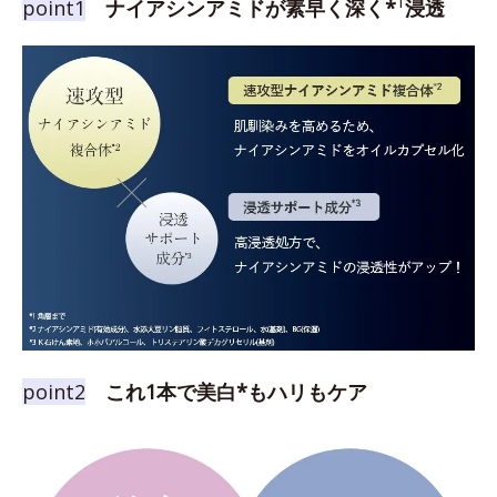
1
point1
ナイアシンアミドが素早く深く*
浸透
point2
これ1本で美白*もハリもケア