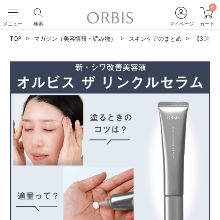
0
メニュー
検索
マイページ
カート
TOP
マガジン（美容情報・読み物）
スキンケアのまとめ
【30秒