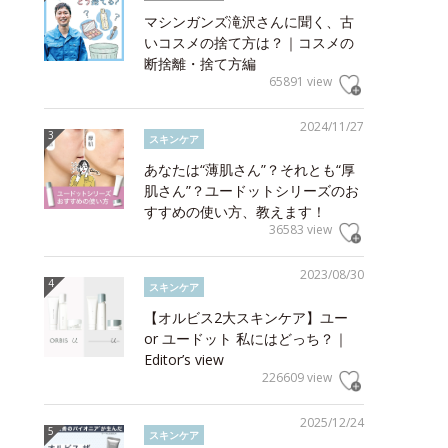
マシンガンズ滝沢さんに聞く、古
いコスメの捨て方は？｜コスメの
断捨離・捨て方編
65891 view
2024/11/27
スキンケア
あなたは“薄肌さん”？それとも“厚
肌さん”？ユードットシリーズのお
すすめの使い方、教えます！
36583 view
2023/08/30
スキンケア
【オルビス2大スキンケア】ユー
or ユードット 私にはどっち？｜
Editor’s view
226609 view
2025/12/24
スキンケア