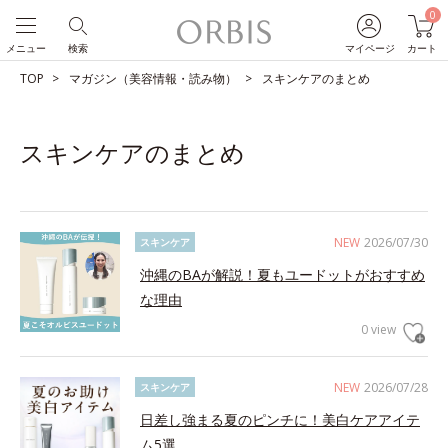
0
メニュー
検索
マイページ
カート
TOP
マガジン（美容情報・読み物）
スキンケアのまとめ
スキンケアのまとめ
NEW
2026/07/30
スキンケア
沖縄のBAが解説！夏もユードットがおすすめ
な理由
0 view
NEW
2026/07/28
スキンケア
日差し強まる夏のピンチに！美白ケアアイテ
ム5選