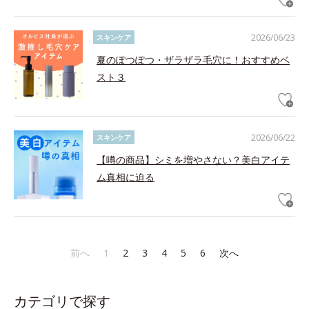
2026/06/23
スキンケア
夏のぽつぽつ・ザラザラ毛穴に！おすすめベ
スト３
2026/06/22
スキンケア
【噂の商品】シミを増やさない？美白アイテ
ム真相に迫る
前へ
1
2
3
4
5
6
次へ
カテゴリで探す