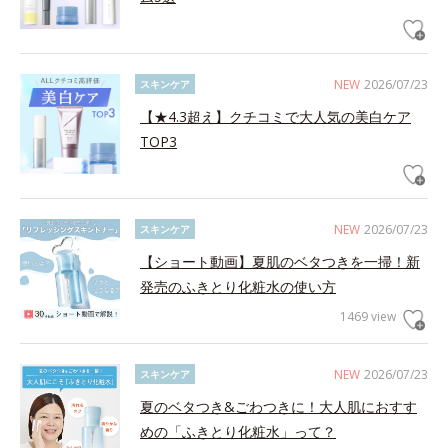
NEW
2026/07/23
スキンケア
【★4.3超え】クチコミで大人気の美白ケア
TOP3
NEW
2026/07/23
スキンケア
【ショート動画】夏肌のベタつきを一掃！新
発売のふきとり化粧水の使い方
1469 view
NEW
2026/07/23
スキンケア
夏のベタつき&ごわつきに！大人肌におすす
めの「ふきとり化粧水」って？