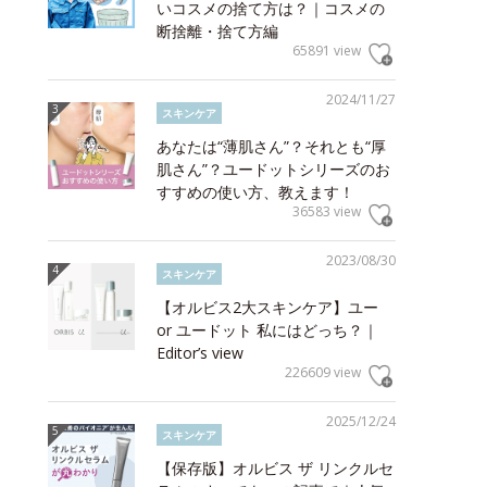
いコスメの捨て方は？｜コスメの
断捨離・捨て方編
65891 view
2024/11/27
スキンケア
あなたは“薄肌さん”？それとも“厚
肌さん”？ユードットシリーズのお
すすめの使い方、教えます！
36583 view
2023/08/30
スキンケア
【オルビス2大スキンケア】ユー
or ユードット 私にはどっち？｜
Editor’s view
226609 view
2025/12/24
スキンケア
【保存版】オルビス ザ リンクルセ