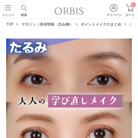
0
メニュー
検索
マイページ
カート
TOP
マガジン（美容情報・読み物）
ポイントメイクのまとめ
あな