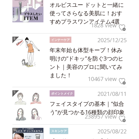
オルビスユー ドットと一緒に
使ってさらなる美肌に！おす
すめプラスワンアイテム4選
1828 view
2025/12/25
インナーケア
年末年始も体型キープ！休み
明けの“ドキッ”を防ぐ3つのヒ
ント｜美容のプロに聞いてみ
ました！
10467 view
2021/08/11
ポイントメイク
フェイスタイプの基本｜“似合
う”が見つかる16種類の顔印象
238957 view
2025/08/22
スキンケア