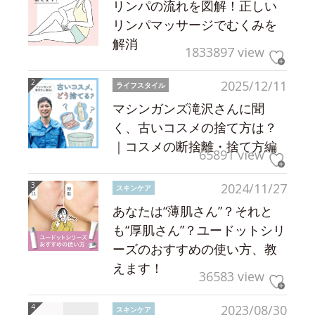
リンパの流れを図解！正しい
リンパマッサージでむくみを
解消
1833897 view
2025/12/11
ライフスタイル
マシンガンズ滝沢さんに聞
く、古いコスメの捨て方は？
｜コスメの断捨離・捨て方編
65891 view
2024/11/27
スキンケア
あなたは“薄肌さん”？それと
も“厚肌さん”？ユードットシリ
ーズのおすすめの使い方、教
えます！
36583 view
2023/08/30
スキンケア