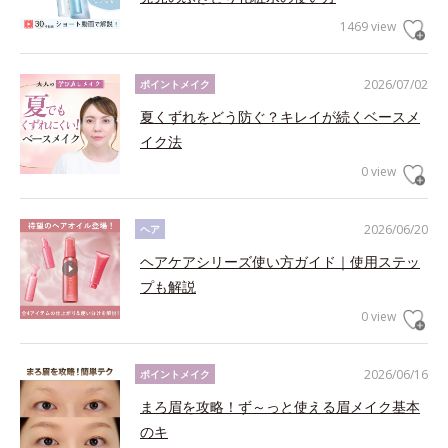
1469 view
2026/07/02
ポイントメイク
夏くずれをどう防ぐ？キレイが続くベースメ
イク法
0 view
2026/06/20
ヘア
ヘアケアシリーズ使い方ガイド｜使用ステッ
プも解説
0 view
2026/06/16
ポイントメイク
まろ眉を攻略！ず～っと使える眉メイク基本
のキ