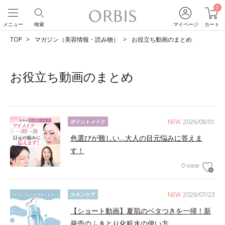
0
メニュー
検索
マイページ
カート
TOP
マガジン（美容情報・読み物）
お役立ち動画のまとめ
お役立ち動画のまとめ
NEW
2026/08/01
ポイントメイク
色選びが難しい…大人の目元悩みに答えま
す！
0 view
NEW
2026/07/23
スキンケア
【ショート動画】夏肌のベタつきを一掃！新
発売のふきとり化粧水の使い方