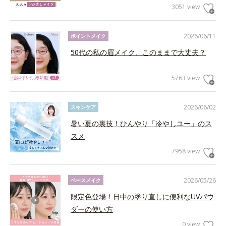
3051 view
2026/06/11
ポイントメイク
50代の私の眉メイク、このままで大丈夫？
5763 view
2026/06/02
スキンケア
暑い夏の裏技！ひんやり「冷やしユー」のス
スメ
7958 view
2026/05/26
ベースメイク
限定色登場！日中の塗り直しに便利なUVパウ
ダーの使い方
0 view