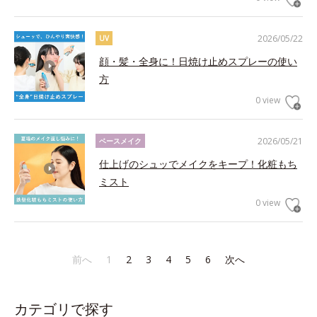
2026/05/22
UV
顔・髪・全身に！日焼け止めスプレーの使い
方
0 view
2026/05/21
ベースメイク
仕上げのシュッでメイクをキープ！化粧もち
ミスト
0 view
前へ
1
2
3
4
5
6
次へ
カテゴリで探す