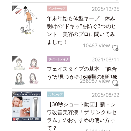
2025/12/25
インナーケア
年末年始も体型キープ！休み
明けの“ドキッ”を防ぐ3つのヒ
ント｜美容のプロに聞いてみ
ました！
10467 view
2021/08/11
ポイントメイク
フェイスタイプの基本｜“似合
う”が見つかる16種類の顔印象
238957 view
2025/08/22
スキンケア
【30秒ショート動画】新・シ
ワ改善美容液「ザ リンクルセ
ラム」のおすすめの使い方っ
て？