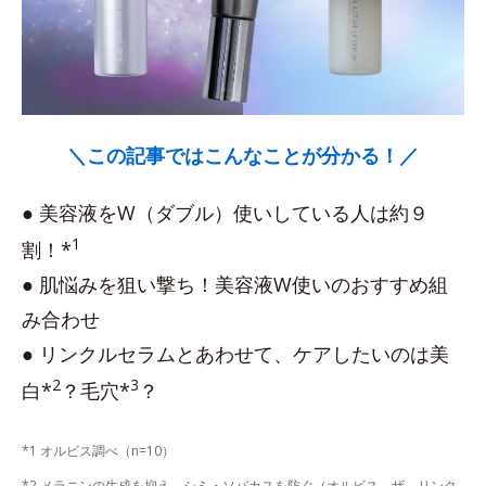
＼この記事ではこんなことが分かる！／
● 美容液をW（ダブル）使いしている人は約９
1
割！*
● 肌悩みを狙い撃ち！美容液W使いのおすすめ組
み合わせ
● リンクルセラムとあわせて、ケアしたいのは美
2
3
白*
？毛穴*
？
*1 オルビス調べ（n=10）
*2 メラニンの生成を抑え、シミ・ソバカスを防ぐ（オルビス ザ リンク