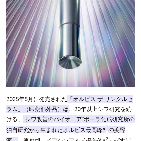
2025年8月に発売された
「オルビス ザ リンクルセ
ラム」（医薬部外品）は
、20年以上シワ研究を続
ける、
“シワ改善のパイオニア”ポーラ化成研究所の
1
独自研究から生まれたオルビス最高峰*
の美容
2
液。
「速攻型ナイアシンアミド複合体*
」がすば