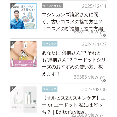
2025/12/11
ライフスタイル
マシンガンズ滝沢さんに聞
く、古いコスメの捨て方は？
｜コスメの断捨離・捨て方編
65891 view
2024/11/27
スキンケア
あなたは“薄肌さん”？それと
も“厚肌さん”？ユードットシリ
ーズのおすすめの使い方、教
えます！
36583 view
2023/08/30
スキンケア
【オルビス2大スキンケア】ユ
ー or ユードット 私にはどっ
ち？｜Editor’s view
226609 view