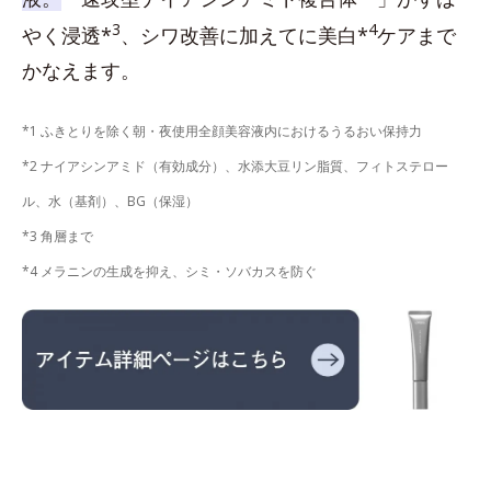
3
4
やく浸透*
、シワ改善に加えてに美白*
ケアまで
かなえます。
*1 ふきとりを除く朝・夜使用全顔美容液内におけるうるおい保持力
*2 ナイアシンアミド（有効成分）、水添大豆リン脂質、フィトステロー
ル、水（基剤）、BG（保湿）
*3 角層まで
*4 メラニンの生成を抑え、シミ・ソバカスを防ぐ