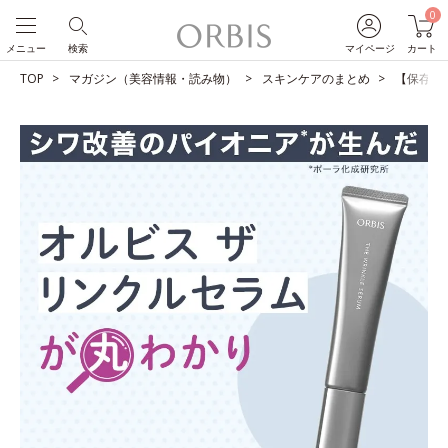
0
メニュー
検索
マイページ
カート
TOP
マガジン（美容情報・読み物）
スキンケアのまとめ
【保存版