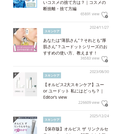
いコスメの捨て方は？｜コスメの
断捨離・捨て方編
65891 view
2024/11/27
スキンケア
あなたは“薄肌さん”？それとも“厚
肌さん”？ユードットシリーズのお
すすめの使い方、教えます！
36583 view
2023/08/30
スキンケア
【オルビス2大スキンケア】ユー
or ユードット 私にはどっち？｜
Editor’s view
226609 view
2025/12/24
スキンケア
【保存版】オルビス ザ リンクルセ