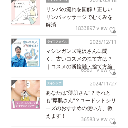
2024/03/18
リンパの流れを図解！正しい
リンパマッサージでむくみを
解消
1833897 view
2025/12/11
ライフスタイル
マシンガンズ滝沢さんに聞
く、古いコスメの捨て方は？
｜コスメの断捨離・捨て方編
65891 view
2024/11/27
スキンケア
あなたは“薄肌さん”？それと
も“厚肌さん”？ユードットシリ
ーズのおすすめの使い方、教
えます！
36583 view