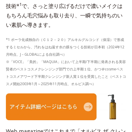
1
技術*
で、さっと塗り広げるだけで濃いメイクは
もちろん毛穴悩みも取り去り、一瞬で気持ちのい
い素肌へ導きます。
*1 ポーラ化成独自の（Ｃ１２－２０）アルキルグルコシド（保湿）で形成
するミセルから、汚れをはね返す水の膜をつくる技術が日本初（2024年12
月時点、J－GLOBALによる自社調べ）
※「VOCE」「美的」「MAQUIA」において上半期/下半期に発表される美容
賢者のベストコスメクレンジング部門での上半期１位、かつ＠cosmeベス
トコスメアワード下半期クレンジング新人賞１位を受賞したこと（ベストコ
スメ開始2003年1月～2025年11月時点、オルビス調べ）
Web magazineではこれまで「オルビス ザ クレン