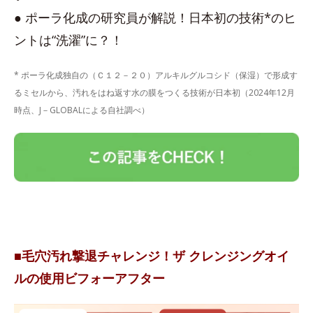
● ポーラ化成の研究員が解説！日本初の技術*のヒ
ントは“洗濯”に？！
* ポーラ化成独自の（Ｃ１２－２０）アルキルグルコシド（保湿）で形成す
るミセルから、汚れをはね返す水の膜をつくる技術が日本初（2024年12月
時点、J－GLOBALによる自社調べ）
■毛穴汚れ撃退チャレンジ！ザ クレンジングオイ
ルの使用ビフォーアフター