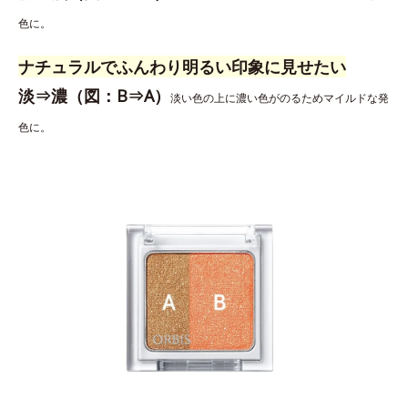
色に。
ナチュラルでふんわり明るい印象に見せたい
淡⇒濃（図：B⇒A）
淡い色の上に濃い色がのるためマイルドな発
色に。