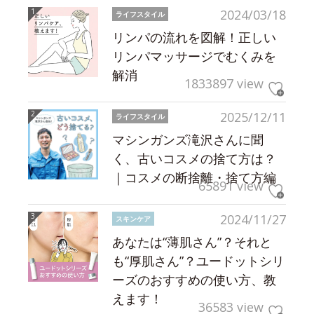
2024/03/18
ライフスタイル
リンパの流れを図解！正しい
リンパマッサージでむくみを
解消
1833897 view
2025/12/11
ライフスタイル
マシンガンズ滝沢さんに聞
く、古いコスメの捨て方は？
｜コスメの断捨離・捨て方編
65891 view
2024/11/27
スキンケア
あなたは“薄肌さん”？それと
も“厚肌さん”？ユードットシリ
ーズのおすすめの使い方、教
えます！
36583 view